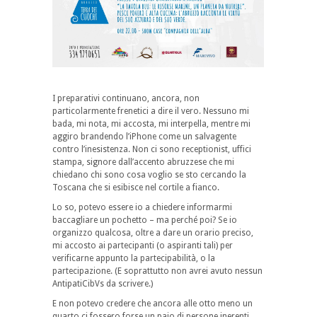
I preparativi continuano, ancora, non
particolarmente frenetici a dire il vero. Nessuno mi
bada, mi nota, mi accosta, mi interpella, mentre mi
aggiro brandendo l’iPhone come un salvagente
contro l’inesistenza. Non ci sono receptionist, uffici
stampa, signore dall’accento abruzzese che mi
chiedano chi sono cosa voglio se sto cercando la
Toscana che si esibisce nel cortile a fianco.
Lo so, potevo essere io a chiedere informarmi
baccagliare un pochetto – ma perché poi? Se io
organizzo qualcosa, oltre a dare un orario preciso,
mi accosto ai partecipanti (o aspiranti tali) per
verificarne appunto la partecipabilità, o la
partecipazione. (E soprattutto non avrei avuto nessun
AntipatiCibVs da scrivere.)
E non potevo credere che ancora alle otto meno un
quarto ci fossero forse un paio di persone inerenti