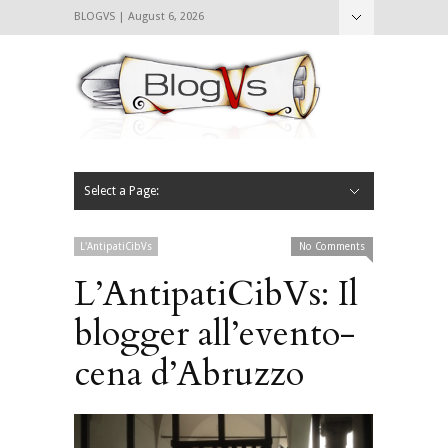
BLOGVS | August 6, 2026
Nascondi
Chi siamo
Contattaci
CIBVS
Blogvs
Foodthings
Foodsletter
Select a Page:
Nascondi
Home
Mangiare e Bere
Bere
Andare
Leggere
L’AntipatiCibVs
Qui Milano
L'AntipatiCibVs
No Comments
L’AntipatiCibVs: Il
blogger all’evento-
cena d’Abruzzo