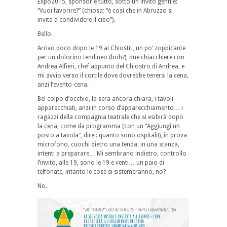
Expo2015, sponsor e tutto, sotto un invito gentile:
“Vuoi favorire?” (chiosa: “è così che in Abruzzo si
invita a condividere il cibo”).
Bello.
Arrivo poco dopo le 19 ai Chiostri, un po’ zoppicante
per un dolorino tendineo (boh?), due chiacchiere con
Andrea Alfieri, chef appunto del Chiostro di Andrea, e
mi avvio verso il cortile dove dovrebbe tenersi la cena,
anzi l’evento-cena.
Bel colpo d’occhio, la sera ancora chiara, i tavoli
apparecchiati, anzi in corso d’apparecchiamento… i
ragazzi della compagnia teatrale che si esibirà dopo
la cena, come da programma (con un “Aggiungi un
posto a tavola”, direi: quanto sono ospitali!), in prova
microfono, cuochi dietro una tenda, in una stanza,
intenti a preparare… Mi sembrano indietro, controllo
l’invito, alle 19, sono le 19 e venti… un paio di
telfonate, intanto le cose si sistemeranno, no?
No.