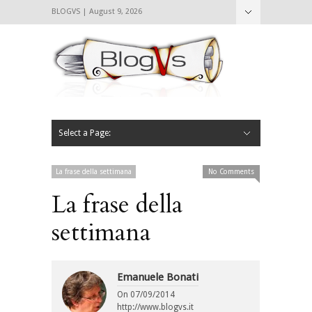
BLOGVS | August 9, 2026
Nascondi
Chi siamo
Contattaci
CIBVS
Blogvs
Foodthings
Foodsletter
Select a Page:
Nascondi
Home
Mangiare e Bere
Bere
Andare
Leggere
L’AntipatiCibVs
Qui Milano
La frase della settimana
No Comments
La frase della
settimana
Emanuele Bonati
On
07/09/2014
http://www.blogvs.it