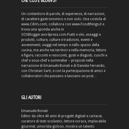
CHE COS’È BLOGVS?
Un contenitore di parole, di esperienze, di narrazioni,
di carattere gastronomico e non solo. Una costola di
www.CibVs.com, collabora con www.Foodthings.it e
trova una sponda anche in
SOSBlogger.wordpress.com.Piatti e vini, assaggi e
prodotti, colture, culture e tradizioni, eventi e
avvenimenti, viaggi nel tempo e nello spazio della
cucina, ma anche nei territori e nella memoria, letture
e figure, racconti e resoconti, gusti e disgusti, cuochi e
chef e sous-chef e sommelier – proposti nella
narrazione di Emanuele Bonati e di Daniela Ferrando,
con Christian Sarti, e con la partecipazione di amici e
collaboratori che passano e lasciano un post…
GLI AUTORI
Emanuele Bonati
Editor da oltre 40 anni di progetti digitali e cartacei,
curatore di testi scolastici, lettore vorace, implacabile
gourmet, umorista goloso, mostra un talento