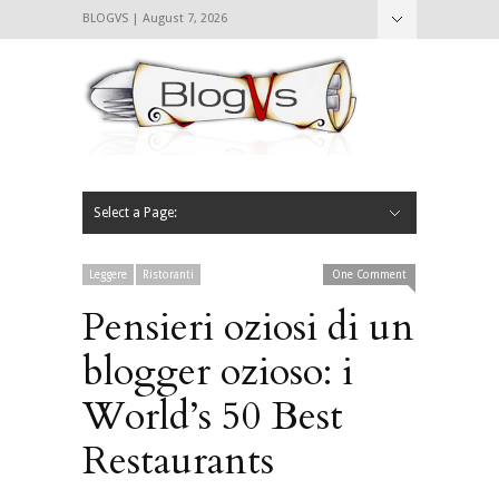
BLOGVS | August 7, 2026
Nascondi
Chi siamo
Contattaci
CIBVS
Blogvs
Foodthings
Foodsletter
Select a Page:
Nascondi
Home
Mangiare e Bere
Bere
Andare
Leggere
L’AntipatiCibVs
Qui Milano
Leggere
Ristoranti
One Comment
Pensieri oziosi di un
blogger ozioso: i
World’s 50 Best
Restaurants