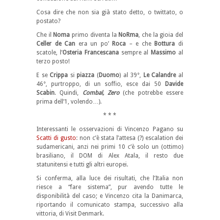
Cosa dire che non sia già stato detto, o twittato, o
postato?
Che il
Noma
primo diventa la
NoRma
, che la gioia del
Celler de Can
era un po’
Roca
– e che
Bottura
di
scatole, l’
Osteria Francescana
sempre al
Massimo
al
terzo posto!
E se
Crippa
si
piazza
(
Duomo
) al 39°,
Le
Calandre
al
46°, purtroppo, di un soffio, esce dai 50
Davide
Scabin
. Quindi,
Combal, Zero
(che potrebbe essere
prima dell’1, volendo…).
* * *
Interessanti le osservazioni di Vincenzo Pagano su
Scatti di gusto
: non c’è stata l’attesa (?) escalation dei
sudamericani, anzi nei primi 10 c’è solo un (ottimo)
brasiliano, il DOM di Alex Atala, il resto due
statunitensi e tutti gli altri europei.
Si conferma, alla luce dei risultati, che l’Italia non
riesce a “fare sistema”, pur avendo tutte le
disponibilità del caso; e Vincenzo cita la Danimarca,
riportando il comunicato stampa, successivo alla
vittoria, di Visit Denmark.