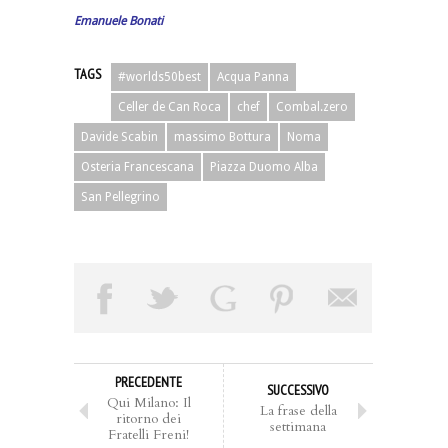
Emanuele Bonati
TAGS
#worlds50best
Acqua Panna
Celler de Can Roca
chef
Combal.zero
Davide Scabin
massimo Bottura
Noma
Osteria Francescana
Piazza Duomo Alba
San Pellegrino
PRECEDENTE
SUCCESSIVO
Qui Milano: Il
La frase della
ritorno dei
settimana
Fratelli Freni!