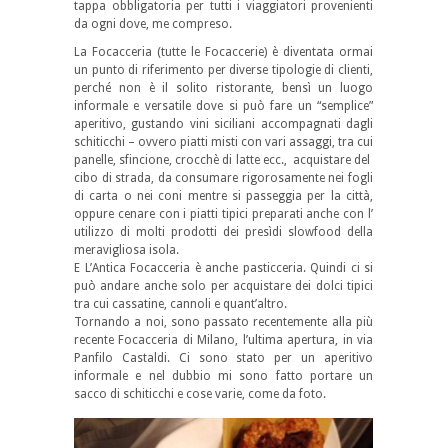
tappa obbligatoria per tutti i viaggiatori provenienti
da ogni dove, me compreso.
La Focacceria (tutte le Focaccerie) è diventata ormai
un punto di riferimento per diverse tipologie di clienti,
perché non è il solito ristorante, bensì un luogo
informale e versatile dove si può fare un “semplice”
aperitivo, gustando vini siciliani accompagnati dagli
schiticchi – ovvero piatti misti con vari assaggi, tra cui
panelle, sfincione, crocchè di latte ecc., acquistare del
cibo di strada, da consumare rigorosamente nei fogli
di carta o nei coni mentre si passeggia per la città,
oppure cenare con i piatti tipici preparati anche con l’
utilizzo di molti prodotti dei presìdi slowfood della
meravigliosa isola.
E L’Antica Focacceria è anche pasticceria. Quindi ci si
può andare anche solo per acquistare dei dolci tipici
tra cui cassatine, cannoli e quant’altro.
Tornando a noi, sono passato recentemente alla più
recente Focacceria di Milano, l’ultima apertura, in via
Panfilo Castaldi. Ci sono stato per un aperitivo
informale e nel dubbio mi sono fatto portare un
sacco di schiticchi e cose varie, come da foto.