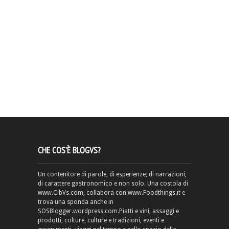
CHE COS’È BLOGVS?
Un contenitore di parole, di esperienze, di narrazioni,
di carattere gastronomico e non solo. Una costola di
www.CibVs.com, collabora con www.Foodthings.it e
trova una sponda anche in
SOSBlogger.wordpress.com.Piatti e vini, assaggi e
prodotti, colture, culture e tradizioni, eventi e