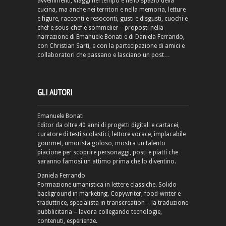
avvenimenti, viaggi nel tempo e nello spazio della
cucina, ma anche nei territori e nella memoria, letture
e figure, racconti e resoconti, gusti e disgusti, cuochi e
chef e sous-chef e sommelier – proposti nella
narrazione di Emanuele Bonati e di Daniela Ferrando,
con Christian Sarti, e con la partecipazione di amici e
collaboratori che passano e lasciano un post…
GLI AUTORI
Emanuele Bonati
Editor da oltre 40 anni di progetti digitali e cartacei,
curatore di testi scolastici, lettore vorace, implacabile
gourmet, umorista goloso, mostra un talento
piacione per scoprire personaggi, posti e piatti che
saranno famosi un attimo prima che lo diventino.
Daniela Ferrando
Formazione umanistica in lettere classiche. Solido
background in marketing. Copywriter, food-writer e
traduttrice, specialista in transcreation – la traduzione
pubblicitaria – lavora collegando tecnologie,
contenuti, esperienze.