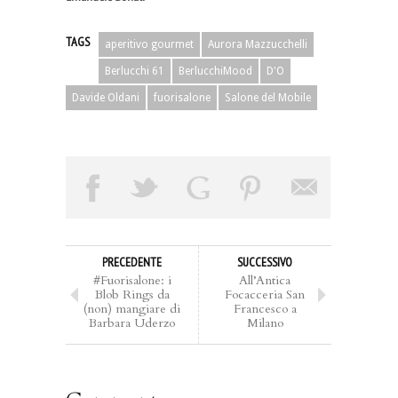
TAGS
aperitivo gourmet
Aurora Mazzucchelli
Berlucchi 61
BerlucchiMood
D'O
Davide Oldani
fuorisalone
Salone del Mobile
PRECEDENTE
SUCCESSIVO
#Fuorisalone: i
All’Antica
Blob Rings da
Focacceria San
(non) mangiare di
Francesco a
Barbara Uderzo
Milano