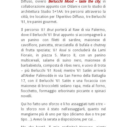
Diffuso, ovvero
Berlucchi Mood – taste the city
, in
collaborazione appunto con Oldani e con lo studio di
architettura Studio 5+1AA: tre percorsi attraverso la
città, tre location per l’Aperitivo Diffuso, tre Berlucchi
’61, tre panini gourmet.
Il percorso
’61 Brut
porterà al Raw di via Palermo,
dove il Berlucchi ’61 Brut appunto si accompagnerà a
un panino con filetti di sardine, maionese di
cavolfiore, pancetta, stracciatella di bufala e chutney
di frutta speziata;
’61 Rosé
si concluderà da Lami
Fioraio, in piazza S. Marco 8, con un panino
multicereali, salame di suino nero, maionese di
barbabietola, composta di ribes nero, e uovo di trota
– più Berlucchi ’61 Rosé; mentre ’61 Satèn arriverà
all’Atelier Palimodde in via San Fermo della Battaglia
17, con il Berlucchi ’61 Satèn e una focaccia con
maionese di broccoletti sedano rapa, mela al forno,
fiocchetto, formaggio erborinato piccante e spinaci
novelli.
Qui ho fatto uno sforzo e li ho assaggiati tutti e tre –
lo sforzo non è stato nell’assaggiarli, quanto nel
mangiarne più di uno per tipo (diciamo due o tre per
tipo…). Avevo la serata a disposizione, per cui…