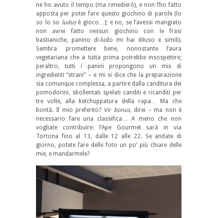
ne ho avuto il tempo (ma rimedierò), e non l’ho fatto
apposta per poter fare questo giochino di parole (lo
so lo so
ludus
è gioco…); e no, se l’avessi mangiato
non avrei fatto nessun giochino con le frasi
bastianiche, panino di-ludo mi hai diluso e simili).
Sembra promettere bene, nonostante l’aura
vegetariana che a tutta prima potrebbe insospettire;
peraltro, tutti i panini propongono un mix di
ingredienti “strani” – e mi si dice che la preparazione
sia comunque complessa, a partire dalla canditura dei
pomodorini, sbollentati spelati canditi e ricanditi per
tre volte, alla ketchuppatura della rapa… Ma che
bontà. Il mio preferito?
Vir bonus
, direi – ma non è
necessario fare una classifica… A meno che non
vogliate contribuire: l’Ape Gourmet sarà in via
Tortona fino al 13, dalle 12 alle 22. Se andate di
giorno, potete fare delle foto un po’ più chiare delle
mie, e mandarmele?