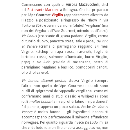
Cominciamo con quelli di
Aurora Mazzucchelli
, chef
del
Ristorante Marconi
a Bologna. Che ha preparato
per l’
Ape Gourmet
Virgilio
(appositamente allestito da
Piaggio e posizionato all’ingresso del Nhow in via
Tortona 35) tre panini dai nomi (ohibò) “virgiliani” (ma
non del Virgilio dell’Ape Gourmet, intendo quell’altro):
Vir Bonus
(croccante di grana padano Virgilio, crema
di tuorlo d’uovo, pancetta stesa, sale e pepe),
De vino
et Venere
(crema di parmigiano reggiano 24 mesi
Virgilio, ketchup di rapa rossa, ravanelli, foglie di
bietolina rossa, salmone affumicato, burro Virgilio,
pepe) e
De ludo
(caviale di melanzana, pesto di
parmigiano reggiano e basilico, pomodorini canditi,
olio di oliva evo).
Vir bonus
:
dicendi peritus
, diceva Virgilio (sempre
l’altro, non quello dell’Ape Gourmet: i tiutoli sono
quelli di epigrammi dell’Appendix Vergiliana, come mi
confermano anni di studi classici e Wikipedia): sono
io! E
multus bonus
(la mia prof di latino mi perdonerà)
è il panino, appena un poco salato. Anche
De vino et
Venere
è molto buono – gli ingredienti inconsueti
accompagnano perfettamente il salmone affumicato
norvegese. Per quanto riguarda invece
De Ludo
, mi sa
che vi de-ludo io: non l’ho ancora assaggiato: no, non