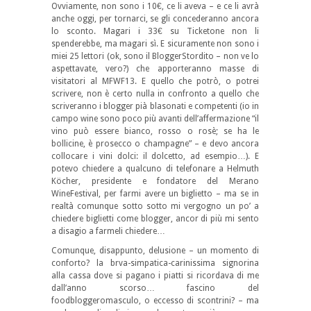
Ovviamente, non sono i 10€, ce li aveva – e ce li avrà
anche oggi, per tornarci, se gli concederanno ancora
lo sconto. Magari i 33€ su Ticketone non li
spenderebbe, ma magari sì. E sicuramente non sono i
miei 25 lettori (ok, sono il BloggerStordito – non ve lo
aspettavate, vero?) che apporteranno masse di
visitatori al MFWF13. E quello che potrò, o potrei
scrivere, non è certo nulla in confronto a quello che
scriveranno i blogger pià blasonati e competenti (io in
campo wine sono poco più avanti dell’affermazione “il
vino può essere bianco, rosso o rosè; se ha le
bollicine, è prosecco o champagne” – e devo ancora
collocare i vini dolci: il dolcetto, ad esempio…). E
potevo chiedere a qualcuno di telefonare a Helmuth
Köcher, presidente e fondatore del Merano
WineFestival, per farmi avere un biglietto – ma se in
realtà comunque sotto sotto mi vergogno un po’ a
chiedere biglietti come blogger, ancor di più mi sento
a disagio a farmeli chiedere…
Comunque, disappunto, delusione – un momento di
conforto? la brva-simpatica-carinissima signorina
alla cassa dove si pagano i piatti si ricordava di me
dall’anno scorso… fascino del
foodbloggeromasculo, o eccesso di scontrini? – ma