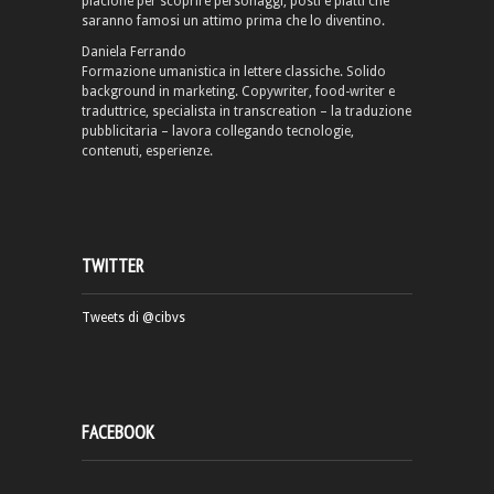
piacione per scoprire personaggi, posti e piatti che
saranno famosi un attimo prima che lo diventino.
Daniela Ferrando
Formazione umanistica in lettere classiche. Solido
background in marketing. Copywriter, food-writer e
traduttrice, specialista in transcreation – la traduzione
pubblicitaria – lavora collegando tecnologie,
contenuti, esperienze.
TWITTER
Tweets di @cibvs
FACEBOOK