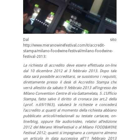
Dal sito
http://www.meranowinefestival.com/it/accredit-
stampa/milano-foodwine-festival/milano-foodwine-
festival-2013:
La richiesta di accredito deve essere effettuata on-line
dal 10 dicembre 2012 al 3 febbraio 2013. Dopo tale
data sarà possibile accreditarsi, se sussistono i requisiti,
direttamente presso il desk di Accredito Stampa che
verrà allestito da sabato 9 febbraio 2013 all’ingresso del
Milano Convention Centre di via Gattamelata, 5. L’Ufficio
Stampa, fatto salvo il diritto di cronaca (ex art.2 della
l.prof. n.69/1963), valuterà le richieste e concederà
l’accredito a: quanti al momento della richiesta abbiano
pubblicato articoli/redazionali su testate cartacee, on-
line/blog, oppure file audio/video, relativi all’edizione
2012 del Merano WineFestival o al Milano FOOD&WINE
Festival 2012; quanti si impegnano a comporre almeno
un articolo in data successiva all’11 febbraio 2013