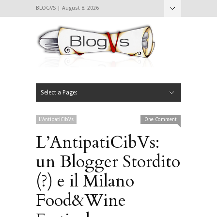
BLOGVS | August 8, 2026
Nascondi
Chi siamo
Contattaci
CIBVS
Blogvs
Foodthings
Foodsletter
Select a Page:
Nascondi
Home
Mangiare e Bere
Bere
Andare
Leggere
L’AntipatiCibVs
Qui Milano
L'AntipatiCibVs
One Comment
L’AntipatiCibVs:
un Blogger Stordito
(?) e il Milano
Food&Wine