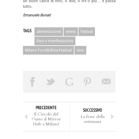
un buon calice di vino, o due, o tre o più… e passa
tutto.
Emanuele Bonati
TAGS
alimentazione
eventi
festival
fiere e manifestazioni
Milano Food&Wine Festival
vino
PRECEDENTE
SUCCESSIVO
Il Circolo del
La frase della
Gusto al Mirror
settimana
Hub a Milano!