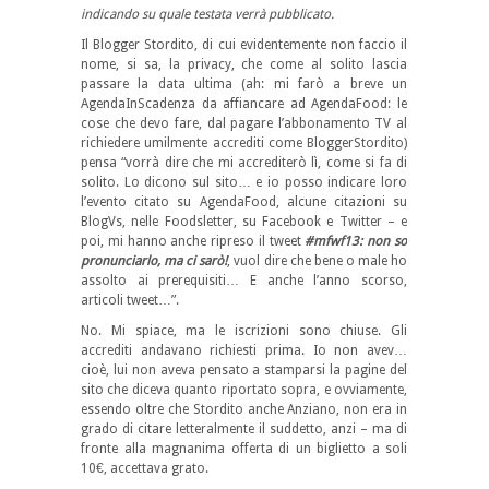
indicando su quale testata verrà pubblicato.
Il Blogger Stordito, di cui evidentemente non faccio il
nome, si sa, la privacy, che come al solito lascia
passare la data ultima (ah: mi farò a breve un
AgendaInScadenza da affiancare ad AgendaFood: le
cose che devo fare, dal pagare l’abbonamento TV al
richiedere umilmente accrediti come BloggerStordito)
pensa “vorrà dire che mi accrediterò lì, come si fa di
solito. Lo dicono sul sito… e io posso indicare loro
l’evento citato su AgendaFood, alcune citazioni su
BlogVs, nelle Foodsletter, su Facebook e Twitter – e
poi, mi hanno anche ripreso il tweet
#mfwf13: non so
pronunciarlo, ma ci sarò!
, vuol dire che bene o male ho
assolto ai prerequisiti… E anche l’anno scorso,
articoli tweet…”.
No. Mi spiace, ma le iscrizioni sono chiuse. Gli
accrediti andavano richiesti prima. Io non avev…
cioè, lui non aveva pensato a stamparsi la pagine del
sito che diceva quanto riportato sopra, e ovviamente,
essendo oltre che Stordito anche Anziano, non era in
grado di citare letteralmente il suddetto, anzi – ma di
fronte alla magnanima offerta di un biglietto a soli
10€, accettava grato.