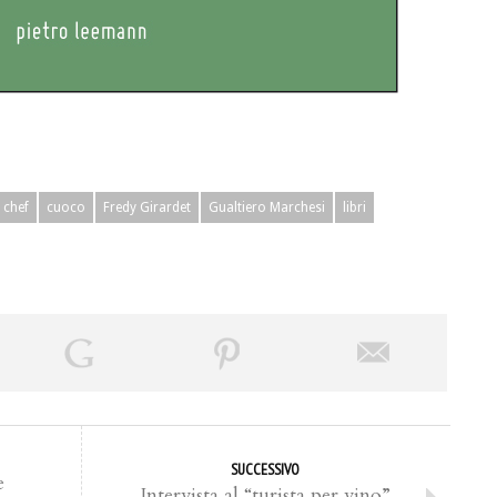
chef
cuoco
Fredy Girardet
Gualtiero Marchesi
libri
SUCCESSIVO
e
Intervista al “turista per vino”