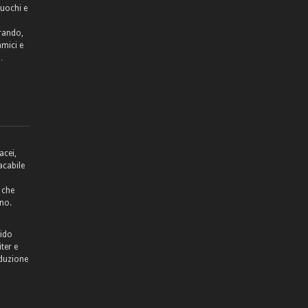
cuochi e
rrando,
amici e
…
acei,
acabile
 che
no.
lido
ter e
aduzione