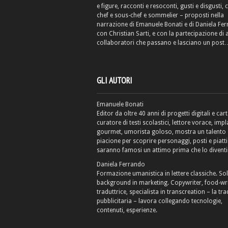
e figure, racconti e resoconti, gusti e disgusti, 
chef e sous-chef e sommelier – proposti nella
narrazione di Emanuele Bonati e di Daniela Fe
con Christian Sarti, e con la partecipazione di 
collaboratori che passano e lasciano un post
GLI AUTORI
Emanuele Bonati
Editor da oltre 40 anni di progetti digitali e cart
curatore di testi scolastici, lettore vorace, impl
gourmet, umorista goloso, mostra un talento
piacione per scoprire personaggi, posti e piatti
saranno famosi un attimo prima che lo diventi
Daniela Ferrando
Formazione umanistica in lettere classiche. So
background in marketing. Copywriter, food-wri
traduttrice, specialista in transcreation – la tr
pubblicitaria – lavora collegando tecnologie,
contenuti, esperienze.