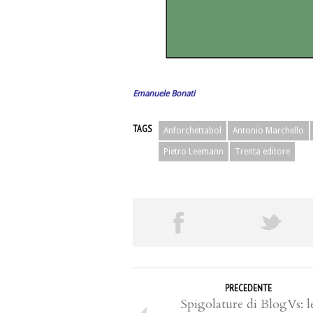
..
Emanuele Bonati
TAGS
Anforchettabol
Antonio Marchello
Pietro Leemann
Trenta editore
PRECEDENTE
Spigolature di BlogVs: l