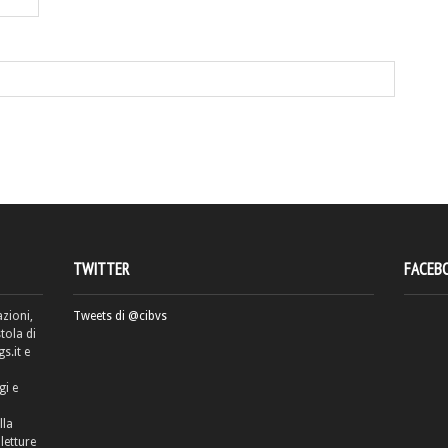
TWITTER
FACEB
azioni,
Tweets di @cibvs
tola di
.it e
gi e
lla
letture