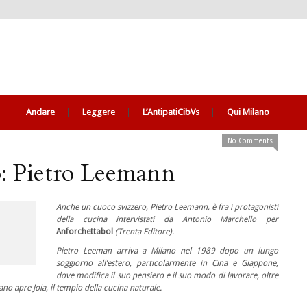
Andare
Leggere
L’AntipatiCibVs
Qui Milano
No Comments
o: Pietro Leemann
Anche un cuoco svizzero, Pietro Leemann, è fra i protagonisti
della cucina intervistati da Antonio Marchello per
Anforchettabol
(
Trenta Editore).
Pietro Leeman arriva a Milano nel 1989 dopo un lungo
soggiorno all’estero, particolarmente in Cina e Giappone,
dove modifica il suo pensiero e il suo modo di lavorare, oltre
no apre Joia, il tempio della cucina naturale.