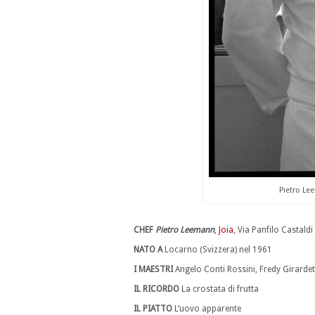
Pietro Le
…
CHEF
Pietro Leemann
,
Joia
, Via Panfilo Castaldi
NATO A
Locarno (Svizzera) nel 1961
I MAESTRI
Angelo Conti Rossini, Fredy Girarde
IL RICORDO
La crostata di frutta
IL PIATTO
L’uovo apparente