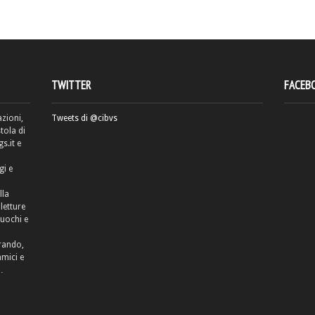
TWITTER
FACEB
azioni,
Tweets di @cibvs
tola di
.it e
gi e
lla
letture
cuochi e
rrando,
amici e
…