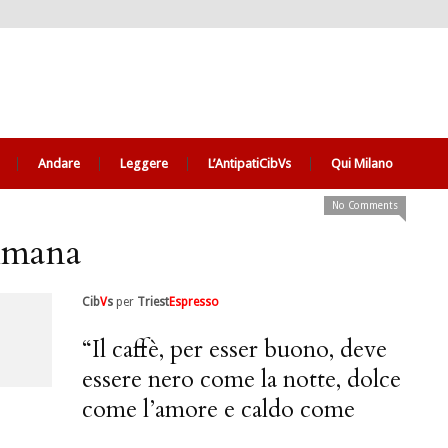
Andare
Leggere
L’AntipatiCibVs
Qui Milano
No Comments
timana
Cib
V
s
per
Triest
Espresso
“Il caffè, per esser buono, deve
essere nero come la notte, dolce
come l’amore e caldo come