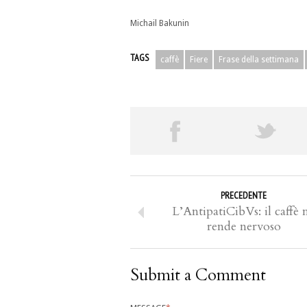
Michail Bakunin
TAGS
caffè
Fiere
Frase della settimana
PRECEDENTE
L’AntipatiCibVs: il caffè 
rende nervoso
Submit a Comment