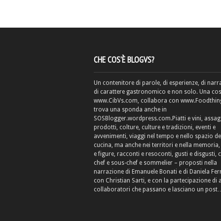
CHE COS’È BLOGVS?
Un contenitore di parole, di esperienze, di narr
di carattere gastronomico e non solo. Una cos
www.CibVs.com, collabora con www.Foodthings
trova una sponda anche in
SOSBlogger.wordpress.com.Piatti e vini, assag
prodotti, colture, culture e tradizioni, eventi e
avvenimenti, viaggi nel tempo e nello spazio de
cucina, ma anche nei territori e nella memoria, 
e figure, racconti e resoconti, gusti e disgusti, 
chef e sous-chef e sommelier – proposti nella
narrazione di Emanuele Bonati e di Daniela Fe
con Christian Sarti, e con la partecipazione di 
collaboratori che passano e lasciano un post