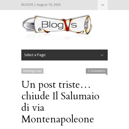
BLOGVS | August 10, 2026
Nascondi
Chi siamo
Contattaci
CIBVS
Blogvs
Foodthings
Foodsletter
Select a Page:
Nascondi
Home
Mangiare e Bere
Bere
Andare
Leggere
L’AntipatiCibVs
Qui Milano
Uncategorized
3 Comments
Un post triste…
chiude Il Salumaio
di via
Montenapoleone