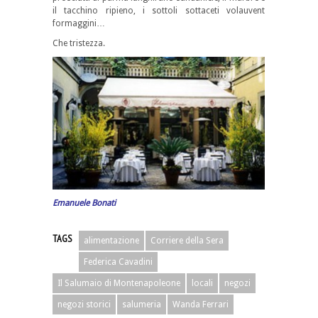
il tacchino ripieno, i sottoli sottaceti volauvent
formaggini…
Che tristezza.
Emanuele Bonati
TAGS
alimentazione
Corriere della Sera
Federica Cavadini
Il Salumaio di Montenapoleone
locali
negozi
negozi storici
salumeria
Wanda Ferrari