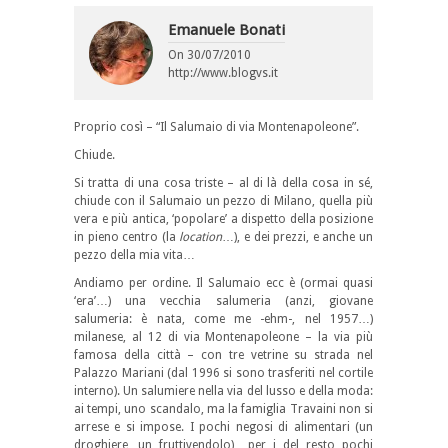
Emanuele Bonati
On
30/07/2010
http://www.blogvs.it
Proprio così – “Il Salumaio di via Montenapoleone”.
Chiude.
Si tratta di una cosa triste – al di là della cosa in sé,
chiude con il Salumaio un pezzo di Milano, quella più
vera e più antica, ‘popolare’ a dispetto della posizione
in pieno centro (la
location
…), e dei prezzi, e anche un
pezzo della mia vita…
Andiamo per ordine. Il Salumaio ecc è (ormai quasi
‘era’…) una vecchia salumeria (anzi, giovane
salumeria: è nata, come me -ehm-, nel 1957…)
milanese, al 12 di via Montenapoleone – la via più
famosa della città – con tre vetrine su strada nel
Palazzo Mariani (dal 1996 si sono trasferiti nel cortile
interno). Un salumiere nella via del lusso e della moda:
ai tempi, uno scandalo, ma la famiglia Travaini non si
arrese e si impose. I pochi negosi di alimentari (un
droghiere, un fruttivendolo) per i del resto pochi