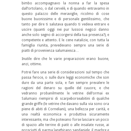
bimbo accompagnavo la nonna a far la spesa
dall’ortolano, o dal cervelè, e di quando entravamo in
questo palazzo delle meraviglie, ricolmo di cose
buone buonissime e di personale gentilissimo, che
tanto per dire ti salutava quando ti vedeva entrare e
uscire (quanti oggi nei pur lussosi negozi danno
anche solo segno di accorgersi della tua presenza?), e
competente e attento. E le cene natalizie, con tutta la
famiglia riunita, prevedevano sempre una serie di
piatti di provenienza salumaiesca…
Inutile dire che le varie preparazioni erano buone,
anzi, ottime.
Potrei fare una serie di considerazioni sul tempo che
passa feroce, o sulle dure leggi economiche che son
dure da una parte sola, e fan sempre prevalere le
ragioni del denaro su quelle del cuuore, e che
vedranno probanilmente le vetrine dell’ormai ex
Salumaio riempirsi di scarpeborseabitini di qualche
grande griffe (le vetrine che davano sulla via sono ora
piene di abiti di Corneliani), una bellezza per carità, e
una realtà economica e produttiva sicuramente
interessante, ma che potevano forse lasciare un poco
di spazio alle terrine di patè o alle insalate russe, ai
prosciutti di parma langhirano sandaniele, il marbre e