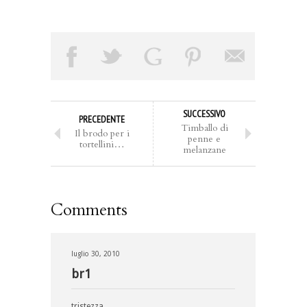
SUCCESSIVO
PRECEDENTE
Timballo di
Il brodo per i
penne e
tortellini…
melanzane
Comments
luglio 30, 2010
br1
tristezza…..