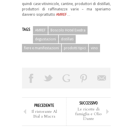
quindi case vitivinicole, cantine, produttori di distillati,
produttori di raffinatezze varie – ma speriamo
davvero soprattutto
AMREF
…
TAGS
AMREF
Boscolo Hotel Exedra
degustazioni
distillati
fiere e manifestazioni
prodotti tipici
vino
SUCCESSIVO
PRECEDENTE
Le ricette di
Il ristorante Al
famiglia e Olio
Bial a Macra
Dante