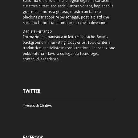
Editor da oltre 40 anni di progetti digitali e cartacei,
curatore di testi scolastici, lettore vorace, implacabile
gourmet, umorista goloso, mostra un talento
piacione per scoprire personaggi, posti e piatti che
saranno famosi un attimo prima che lo diventino.
Daniela Ferrando
Formazione umanistica in lettere classiche. Solido
background in marketing. Copywriter, food-writer e
traduttrice, specialista in transcreation – la traduzione
pubblicitaria – lavora collegando tecnologie,
contenuti, esperienze.
TWITTER
Tweets di @cibvs
FACEBOOK