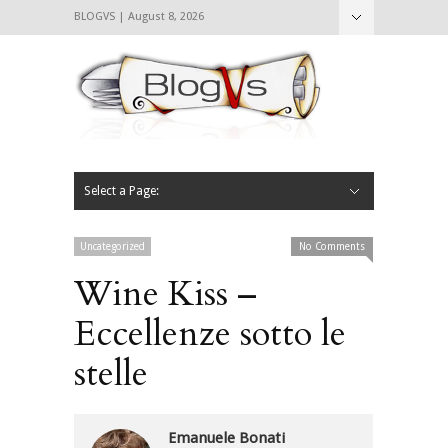
BLOGVS | August 8, 2026
Nascondi
Chi siamo
Contattaci
CIBVS
Blogvs
Foodthings
Foodsletter
Select a Page:
Nascondi
Home
Mangiare e Bere
Bere
Andare
Leggere
L’AntipatiCibVs
Qui Milano
Uncategorized
No Comments
Wine Kiss –
Eccellenze sotto le
stelle
Emanuele Bonati