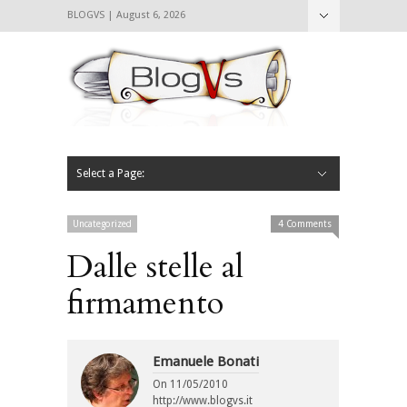
BLOGVS | August 6, 2026
Nascondi
Chi siamo
Contattaci
CIBVS
Blogvs
Foodthings
Foodsletter
Select a Page:
Nascondi
Home
Mangiare e Bere
Bere
Andare
Leggere
L’AntipatiCibVs
Qui Milano
Uncategorized
4 Comments
Dalle stelle al
firmamento
Emanuele Bonati
On
11/05/2010
http://www.blogvs.it