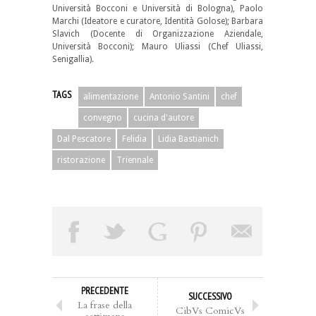
Università Bocconi e Università di Bologna), Paolo
Marchi (Ideatore e curatore, Identità Golose); Barbara
Slavich (Docente di Organizzazione Aziendale,
Università Bocconi); Mauro Uliassi (Chef Uliassi,
Senigallia).
TAGS
alimentazione
Antonio Santini
chef
convegno
cucina d'autore
Dal Pescatore
Felidia
Lidia Bastianich
ristorazione
Triennale
PRECEDENTE
SUCCESSIVO
La frase della
CibVs ComicVs