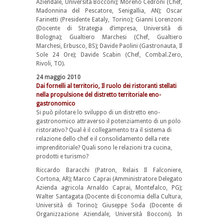
Aziendale, Università Bocconi); Moreno Cedroni (Chef,
Madonnina del Pescatore, Senigallia, AN); Oscar
Farinetti (Presidente Eataly, Torino); Gianni Lorenzoni
(Docente di Strategia d’impresa, Università di
Bologna); Gualtiero Marchesi (Chef, Gualtiero
Marchesi, Erbusco, BS); Davide Paolini (Gastronauta, Il
Sole 24 Ore); Davide Scabin (Chef, Combal.Zero,
Rivoli, TO).
24 maggio 2010
Dai fornelli al territorio, Il ruolo dei ristoranti stellati
nella propulsione del distretto territoriale eno-
gastronomico
Si può pilotare lo sviluppo di un distretto eno-
gastronomico attraverso il potenziamento di un polo
ristorativo? Qual è il collegamento tra il sistema di
relazione dello chef e il consolidamento della rete
imprenditoriale? Quali sono le relazioni tra cucina,
prodotti e turismo?
Riccardo Baracchi (Patron, Relais Il Falconiere,
Cortona, AR); Marco Caprai (Amministratore Delegato
Azienda agricola Arnaldo Caprai, Montefalco, PG);
Walter Santagata (Docente di Economia della Cultura,
Università di Torino); Giuseppe Soda (Docente di
Organizzazione Aziendale, Università Bocconi). In