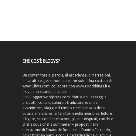
CHE COS’È BLOGVS?
Un contenitore di parole, di esperienze, di narrazioni,
di carattere gastronomico e non solo. Una costola di
www.CibVs.com, collabora con www.Foodthings.it e
trova una sponda anche in
SOSBlogger.wordpress.com.Piatti e vini, assaggi e
prodotti, colture, culture e tradizioni, eventi e
avvenimenti, viaggi nel tempo e nello spazio della
cucina, ma anche nei territori e nella memoria, letture
e figure, racconti e resoconti, gusti e disgusti, cuochi e
chef e sous-chef e sommelier – proposti nella
narrazione di Emanuele Bonati e di Daniela Ferrando,
con Christian Sarti, e con la partecipazione di amici e