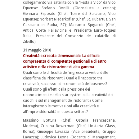
collegamento via satellite con la “Festa a Vico” da Vico
Equense: Stefano Bonilli (Giornalista e critico);
Gennaro Esposito (Chef, Torre del Saracino, Vico
Equense); Norbert Niederkofler (Chef, St. Hubertus, San
Cassiano in Badia, BZ); Massimo Spigaroli (Chef,
Antica Corte Pallavicina e Presidente Euro-Toques
Italia, Presidente del Consorzio del culatello di
Zibello).
31 maggio 2010
Creatività e crescita dimensionale. La difficile
compresenza di competenze gestionali e di estro
artistico nella ristorazione di alta gamma
Quali sono le difficoltà dell’ingresso ai vertici delle
classifiche dei ristoranti? Qual è il rapporto tra
creatività, successo ed economicità del business?
Quali sono gli effetti della pressione dei
riconoscimenti e dello star system sulla creatività dei
cuochi e sul management dei ristoranti? Come
interagiscono le motivazioni alla creatività e
all’imprenditorialità in questo settore?
Massimo Bottura (Chef, Osteria Francescana,
Modena), Cristina Bowerman (Chef, Hostaria Glass,
Roma); Giuseppe Lavazza (Vice presidente, Gruppo
Lavazza); Ludovica Leone (Docente di Management,