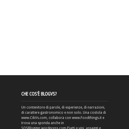
CHE COS’È BLOGVS?
Un contenitore di parole, di esperienze, di narrazioni,
di carattere gastronomico e non solo. Una costola di
www.CibVs.com, collabora con www.Foodthings.it e
trova una sponda anche in
SOSBlogger.wordpress.com.Piatti e vini, assaggi e