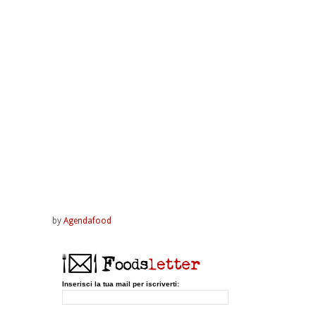
by
Agendafood
Inserisci la tua mail per iscriverti: