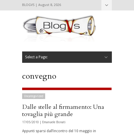
BLOGVS | August 8, 2026
Nascondi
Chi siamo
Contattaci
CIBVS
Blogvs
Foodthings
Foodsletter
Select a Page:
Nascondi
Home
Mangiare e Bere
Bere
Andare
Leggere
L’AntipatiCibVs
Qui Milano
convegno
Uncategorized
Dalle stelle al firmamento: Una
tovaglia più grande
17/05/2010 |
Emanuele Bonati
Appunti sparsi dall’incontro del 10 maggio in