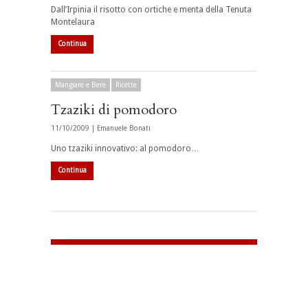
Dall’Irpinia il risotto con ortiche e menta della Tenuta
Montelaura
Continua
Mangiare e Bere
Ricette
Tzaziki di pomodoro
11/10/2009 |
Emanuele Bonati
Uno tzaziki innovativo: al pomodoro…
Continua