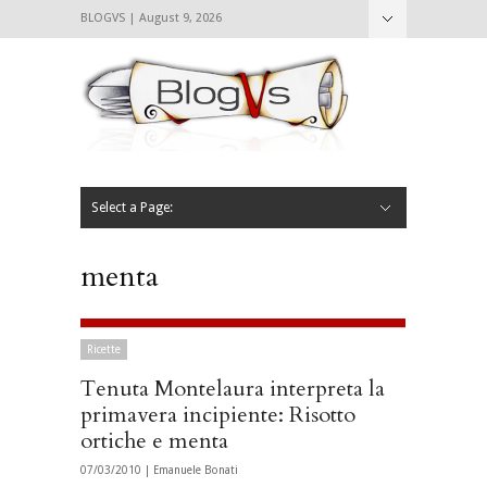
BLOGVS | August 9, 2026
Nascondi
Chi siamo
Contattaci
CIBVS
Blogvs
Foodthings
Foodsletter
Select a Page:
Nascondi
Home
Mangiare e Bere
Bere
Andare
Leggere
L’AntipatiCibVs
Qui Milano
menta
Ricette
Tenuta Montelaura interpreta la
primavera incipiente: Risotto
ortiche e menta
07/03/2010 |
Emanuele Bonati