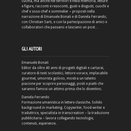
cucina, ma anche nei territori e nella memoria, letture
e figure, racconti e resoconti, gusti e disgusti, cuochi e
chef e sous-chef e sommelier – proposti nella
narrazione di Emanuele Bonati e di Daniela Ferrando,
con Christian Sarti, e con la partecipazione di amici e
collaboratori che passano e lasciano un post…
GLI AUTORI
Emanuele Bonati
Editor da oltre 40 anni di progetti digitali e cartacei,
curatore di testi scolastici, lettore vorace, implacabile
gourmet, umorista goloso, mostra un talento
piacione per scoprire personaggi, posti e piatti che
saranno famosi un attimo prima che lo diventino.
Daniela Ferrando
Formazione umanistica in lettere classiche. Solido
background in marketing. Copywriter, food-writer e
traduttrice, specialista in transcreation – la traduzione
pubblicitaria – lavora collegando tecnologie,
contenuti, esperienze.