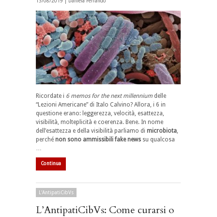
13/08/2019 |
Daniela Ferrando
Ricordate i
6 memos for the next millennium
delle
“Lezioni Americane” di Italo Calvino? Allora, i 6 in
questione erano: leggerezza, velocità, esattezza,
visibilità, molteplicità e coerenza. Bene. In nome
dell’esattezza e della visibilità parliamo di
microbiota
,
perché
non sono ammissibili fake news
su qualcosa
…
Continua
L'AntipatiCibVs
L’AntipatiCibVs: Come curarsi o