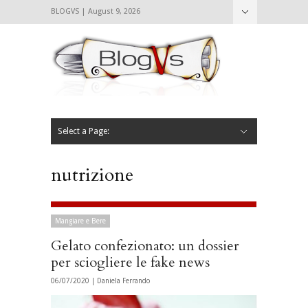
BLOGVS | August 9, 2026
Nascondi
Chi siamo
Contattaci
CIBVS
Blogvs
Foodthings
Foodsletter
Select a Page:
Nascondi
Home
Mangiare e Bere
Bere
Andare
Leggere
L’AntipatiCibVs
Qui Milano
nutrizione
Mangiare e Bere
Gelato confezionato: un dossier
per sciogliere le fake news
06/07/2020 |
Daniela Ferrando