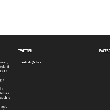
TWITTER
FACEB
azioni,
Tweets di @cibvs
tola di
.it e
gi e
lla
letture
cuochi e
rrando,