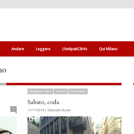
Andare
Leggere
L’AntipatiCibVs
Qui Milano
mo
Mangiare e Bere
Pizzerie
Qui Milano
Sabato, coda
1
11/11/2014 |
Emanuele Bonati