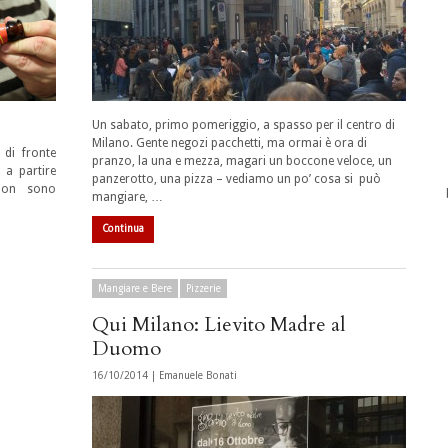
Un sabato, primo pomeriggio, a spasso per il centro di
Milano. Gente negozi pacchetti, ma ormai è ora di
di fronte
pranzo, la una e mezza, magari un boccone veloce, un
, a partire
panzerotto, una pizza – vediamo un po’ cosa si può
 Non sono
mangiare, …
Continua
Mangiare e Bere
Pizzerie
Qui Milano: Lievito Madre al
Duomo
16/10/2014 |
Emanuele Bonati