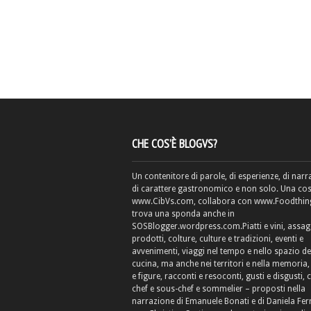
CHE COS’È BLOGVS?
Un contenitore di parole, di esperienze, di narr
di carattere gastronomico e non solo. Una cos
www.CibVs.com, collabora con www.Foodthings
trova una sponda anche in
SOSBlogger.wordpress.com.Piatti e vini, assag
prodotti, colture, culture e tradizioni, eventi e
avvenimenti, viaggi nel tempo e nello spazio de
cucina, ma anche nei territori e nella memoria, 
e figure, racconti e resoconti, gusti e disgusti, 
chef e sous-chef e sommelier – proposti nella
narrazione di Emanuele Bonati e di Daniela Fe