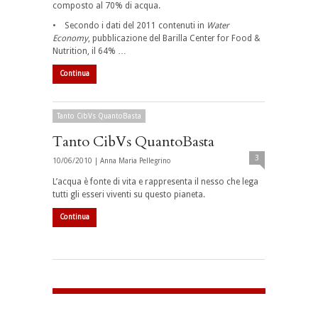
composto al 70% di acqua.
• Secondo i dati del 2011 contenuti in
Water
Economy
, pubblicazione del Barilla Center for Food &
Nutrition, il 64% …
Continua
Tanto CibVs QuantoBasta
Tanto CibVs QuantoBasta
3
10/06/2010 |
Anna Maria Pellegrino
L’acqua è fonte di vita e rappresenta il nesso che lega
tutti gli esseri viventi su questo pianeta.
Continua