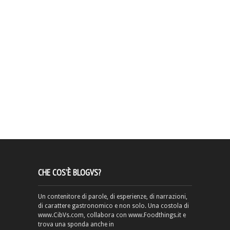
CHE COS’È BLOGVS?
Un contenitore di parole, di esperienze, di narrazioni,
di carattere gastronomico e non solo. Una costola di
www.CibVs.com, collabora con www.Foodthings.it e
trova una sponda anche in