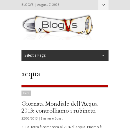
BLOGVS | August 7, 2026
Nascondi
Chi siamo
Contattaci
CIBVS
Blogvs
Foodthings
Foodsletter
Select a Page:
Nascondi
Home
Mangiare e Bere
Bere
Andare
Leggere
L’AntipatiCibVs
Qui Milano
acqua
Bere
Giornata Mondiale dell’Acqua
2013: controlliamo i rubinetti
22/03/2013 |
Emanuele Bonati
• La Terra è composta al 70% di acqua. L’uomo è