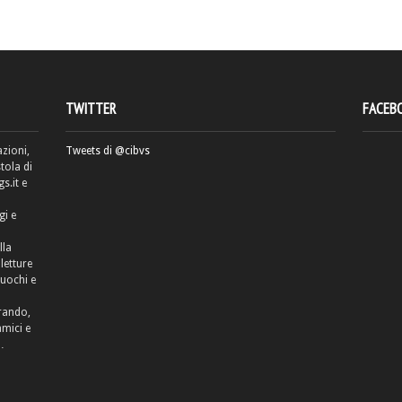
TWITTER
FACEB
azioni,
Tweets di @cibvs
tola di
.it e
gi e
lla
letture
cuochi e
rrando,
amici e
…