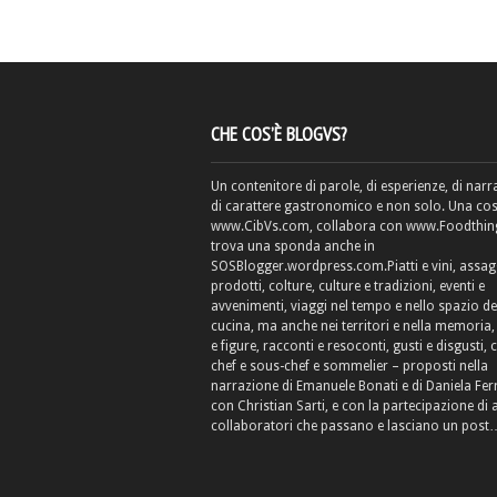
CHE COS’È BLOGVS?
Un contenitore di parole, di esperienze, di narr
di carattere gastronomico e non solo. Una cos
www.CibVs.com, collabora con www.Foodthings
trova una sponda anche in
SOSBlogger.wordpress.com.Piatti e vini, assag
prodotti, colture, culture e tradizioni, eventi e
avvenimenti, viaggi nel tempo e nello spazio de
cucina, ma anche nei territori e nella memoria, 
e figure, racconti e resoconti, gusti e disgusti, 
chef e sous-chef e sommelier – proposti nella
narrazione di Emanuele Bonati e di Daniela Fe
con Christian Sarti, e con la partecipazione di 
collaboratori che passano e lasciano un post