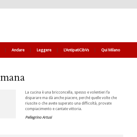
Andare
Leggere
L’AntipatiCibVs
Qui Milano
timana
La cucina è una bricconcella, spesso e volentieri fa
disparare ma dà anche piacere, perché quelle volte che
riuscite o che avete superato una difficoltà, provate
compiacimento e cantate vittoria.
Pellegrino Artusi