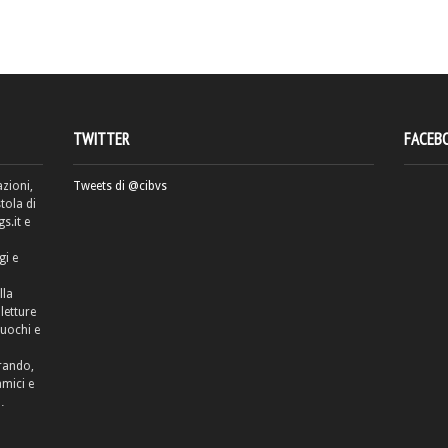
TWITTER
FACEB
azioni,
Tweets di @cibvs
tola di
.it e
gi e
lla
letture
cuochi e
rrando,
amici e
…