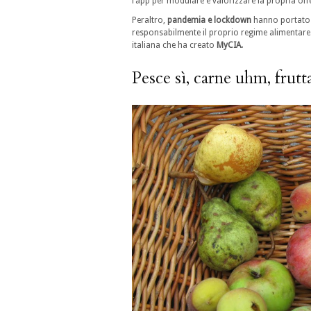
l’app per modulare e valorizzare la propria off
Peraltro,
pandemia e lockdown
hanno portato m
responsabilmente il proprio regime alimentare.
italiana che ha creato
MyCIA.
Pesce sì, carne uhm, frutt