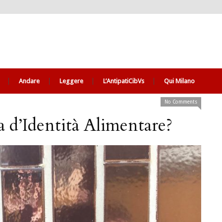
Andare
Leggere
L’AntipatiCibVs
Qui Milano
No Comments
a d’Identità Alimentare?