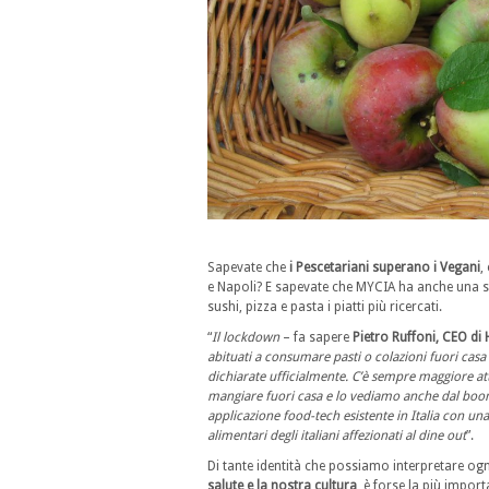
Sapevate che
i Pescetariani superano i Vegani
,
e Napoli? E sapevate che MYCIA ha anche una
sushi, pizza e pasta i piatti più ricercati.
“
Il
lockdown
– fa sapere
Pietro Ruffoni, CEO di
abituati a consumare pasti o colazioni fuori casa u
dichiarate ufficialmente. C’è sempre maggiore atten
mangiare fuori casa e lo vediamo anche dal bo
applicazione food-tech esistente in Italia con una
alimentari degli italiani affezionati al dine out
”.
Di tante identità che possiamo interpretare ogn
salute e la nostra cultura
, è forse la più import