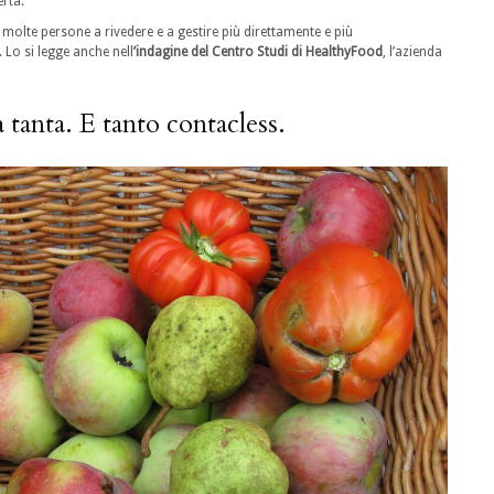
erta.
olte persone a rivedere e a gestire più direttamente e più
 Lo si legge anche nell
’indagine del Centro Studi di HealthyFood
, l’azienda
a tanta. E tanto contacless.