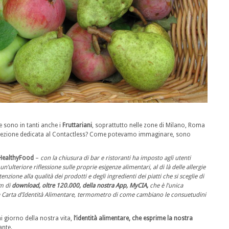
 e sono in tanti anche i
Fruttariani
, soprattutto nelle zone di Milano, Roma
 sezione dedicata al Contactless? Come potevamo immaginare, sono
 HealthyFood
–
con la chiusura di bar e ristoranti ha imposto agli utenti
n’ulteriore riflessione sulle proprie esigenze alimentari, al di là delle allergie
zione alla qualità dei prodotti e degli ingredienti dei piatti che si sceglie di
om di
download, oltre 120.000, della nostra App, MyCIA,
che è l’unica
 Carta d’Identit
à
Alimentare, termometro di come cambiano le consuetudini
i giorno della nostra vita,
l’identità alimentare, che esprime la nostra
ante.