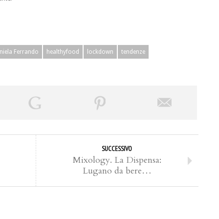
niela Ferrando
healthyfood
lockdown
tendenze
SUCCESSIVO
Mixology. La Dispensa:
Lugano da bere…