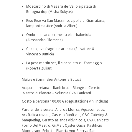
Moscardino di Mazara del Vallo e patata di
Bologna dop (Misha Sukyas)
Riso Riserva San Massimo, cipolla di Giarratana,
lamponi e astice (Andrea Alfieri)
Ombrina, carciofi, menta e barbabietola
(Alessandro Filomena)
Cacao, uva fragola e arancia (Salvatore &
Vincenzo Butticè)
La pera martin sec, il cioccolato e il formaggio
(Roberta Zulian)
Maître e Sommelier Antonella Butticè
Acqua Lauretana – Banfi brut – Blangè di Ceretto –
Alastro di Planeta – Sciuscia CVA Canicattì
Costo a persona 100,00 € (degustazione vini inclusa)
Partner della serata: Andros Monza, Aquacometics,
Ars Italica caviar,, Castello Banfi vini, C&C Catering &
banqueting, Ceretto aziende vitivinicole, CVA Canicattì,
Forno Del Mastro, Gi.Mar, Oyster Oasis, Pastificio
Monograno Felicetti, Planeta vini, Riserva San