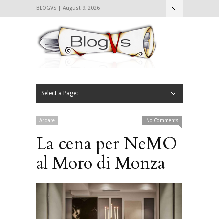
BLOGVS | August 9, 2026
Nascondi
Chi siamo
Contattaci
CIBVS
Blogvs
Foodthings
Foodsletter
Select a Page:
Nascondi
Home
Mangiare e Bere
Bere
Andare
Leggere
L’AntipatiCibVs
Qui Milano
Andare
No Comments
La cena per NeMO
al Moro di Monza