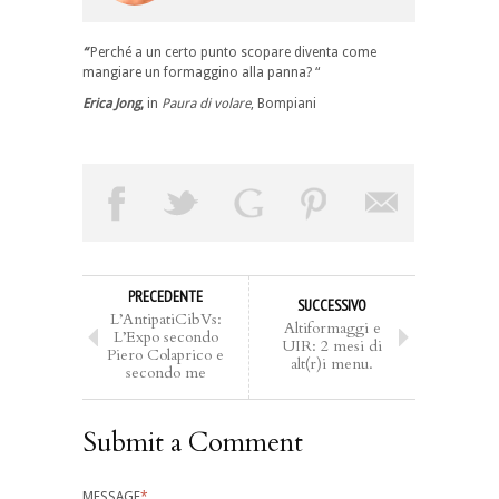
“
Perché a un certo punto scopare diventa come
mangiare un formaggino alla panna?
“
Erica
Jong
,
in
Paura di volare
, Bompiani
PRECEDENTE
SUCCESSIVO
L’AntipatiCibVs:
Altiformaggi e
L’Expo secondo
UIR: 2 mesi di
Piero Colaprico e
alt(r)i menu.
secondo me
Submit a Comment
MESSAGE
*