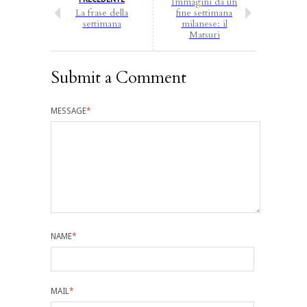
Immagini da un
La frase della
fine settimana
settimana
milanese: il
Matsuri
Submit a Comment
MESSAGE
*
NAME
*
MAIL
*