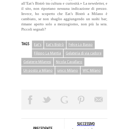
all’Eat’s Bistrò tra cultura e curiosità.» La newsletter, e
il sito, non riportano nessuna indicazione di prezzo.
Invece, ho scoperto che Eat’s Bistrò a Milano è
cambiato, se non sbaglio aggiungendo un sushi bar;
rimane aperto solo a mezzogiorno, non più la sera.
Piccoli segnali?
TAGS
Eat's
Eat's Bistrò
Felice Lo Basso
Filippo La Mantia
Gelateria di via cadore
Gelaterie Milanesi
Nicola Cavallaro
Un posto a Milano
unico Milano
WJC Milano
SUCCESSIVO
PRECEDENTE