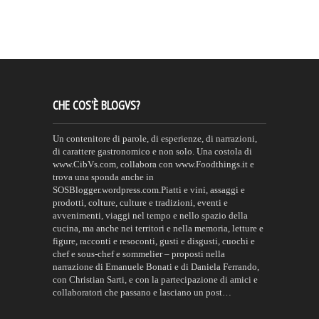
CHE COS’È BLOGVS?
Un contenitore di parole, di esperienze, di narrazioni,
di carattere gastronomico e non solo. Una costola di
www.CibVs.com, collabora con www.Foodthings.it e
trova una sponda anche in
SOSBlogger.wordpress.com.Piatti e vini, assaggi e
prodotti, colture, culture e tradizioni, eventi e
avvenimenti, viaggi nel tempo e nello spazio della
cucina, ma anche nei territori e nella memoria, letture e
figure, racconti e resoconti, gusti e disgusti, cuochi e
chef e sous-chef e sommelier – proposti nella
narrazione di Emanuele Bonati e di Daniela Ferrando,
con Christian Sarti, e con la partecipazione di amici e
collaboratori che passano e lasciano un post…