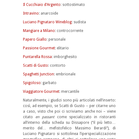
Il Cucchiaio d’Argento
: sottostimato
Intravino
: anarcoide
Luciano Pignataro Wineblog
: sudista
Mangiare a Milano
: controcorrente
Papero Giallo
: personale
Passione Gourmet
: elitario
Puntarella Rossa
: imborghesito
Scatti di Gusto
: contorto
Spaghetti Junction
: embrionale
Spigoloso
: garbato
Viaggiatore Gourmet
: mercantile
Naturalmente, i giudizi sono più articolati nell’inserto:
così, ad esempio, se Scatti di Gusto – per citarne uno
a caso, visto che poi ci scriviamo anche noi – viene
citato
en passant
come specializzato in ristoranti
all’interno della scheda su Dissapore (“il più letto…
merito del… mefistofelico Massimo Berardi”), di
Luciano Pignataro si sottolinea l’iperspecializzazione