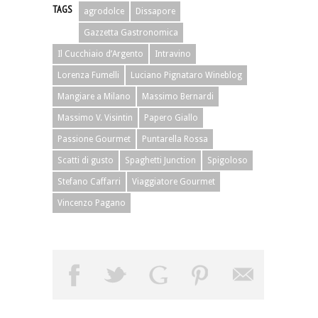
TAGS
agrodolce
Dissapore
Gazzetta Gastronomica
Il Cucchiaio d’Argento
Intravino
Lorenza Fumelli
Luciano Pignataro Wineblog
Mangiare a Milano
Massimo Bernardi
Massimo V. Visintin
Papero Giallo
Passione Gourmet
Puntarella Rossa
Scatti di gusto
Spaghetti Junction
Spigoloso
Stefano Caffarri
Viaggiatore Gourmet
Vincenzo Pagano