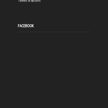
Tweets di @cibvs
FACEBOOK