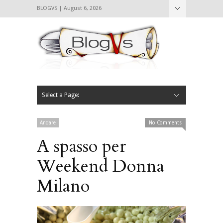
BLOGVS | August 6, 2026
Nascondi
Chi siamo
Contattaci
CIBVS
Blogvs
Foodthings
Foodsletter
Select a Page:
Nascondi
Home
Mangiare e Bere
Bere
Andare
Leggere
L’AntipatiCibVs
Qui Milano
Andare
No Comments
A spasso per
Weekend Donna
Milano