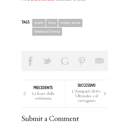
TAGS
eventi
Fiere
Hobby show
Weekend Donna
SUCCESSIVO
PRECEDENTE
L’AntipatiCibVs:
La frase della
Ultrasalse col
settimana
retrogusto
Submit a Comment