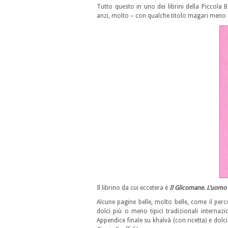
Tutto questo in uno dei librini della Piccola 
anzi, molto – con qualche titolo magari meno r
Il librino da cui eccetera è
Il Glicomane. L’uomo 
Alcune pagine belle, molto belle, come il per
dolci più o meno tipici tradizionali internazio
Appendice finale su khalvà (con ricetta) e dolci