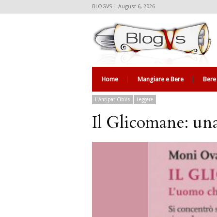
BLOGVS | August 6, 2026
Home
Mangiare e Bere
Bere
L'AntipatiCibVs
Leggere
Il Glicomane: una