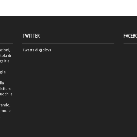
TWITTER
FACEB
azioni,
Tweets di @cibvs
tola di
.it e
gi e
lla
letture
cuochi e
rrando,
amici e
…