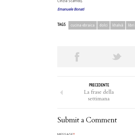
Cinzia Scaffidi).
Emanuele Bonati
TAGS
cucina ebraica
dolci
khalvà
libri
PRECEDENTE
La frase della
settimana
Submit a Comment
MESSAGE
*