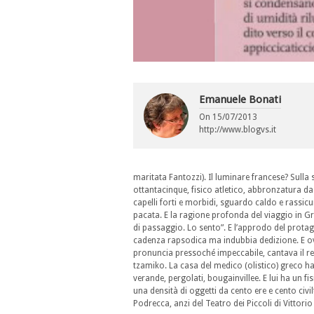
Emanuele Bonati
On
15/07/2013
http://www.blogvs.it
maritata Fantozzi). Il luminare francese? Sull
ottantacinque, fisico atletico, abbronzatura d
capelli forti e morbidi, sguardo caldo e rassic
pacata. E la ragione profonda del viaggio in 
di passaggio. Lo sento”. E l’approdo del protag
cadenza rapsodica ma indubbia dedizione. E ov
pronuncia pressoché impeccabile, cantava il re
tzamiko. La casa del medico (olistico) greco ha u
verande, pergolati, bougainvillee. E lui ha un fis
una densità di oggetti da cento ere e cento civi
Podrecca, anzi del Teatro dei Piccoli di Vitto