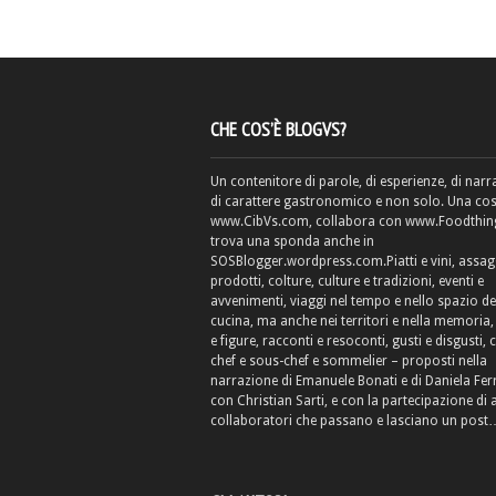
CHE COS’È BLOGVS?
Un contenitore di parole, di esperienze, di narr
di carattere gastronomico e non solo. Una cos
www.CibVs.com, collabora con www.Foodthings
trova una sponda anche in
SOSBlogger.wordpress.com.Piatti e vini, assag
prodotti, colture, culture e tradizioni, eventi e
avvenimenti, viaggi nel tempo e nello spazio de
cucina, ma anche nei territori e nella memoria, 
e figure, racconti e resoconti, gusti e disgusti, 
chef e sous-chef e sommelier – proposti nella
narrazione di Emanuele Bonati e di Daniela Fe
con Christian Sarti, e con la partecipazione di 
collaboratori che passano e lasciano un post