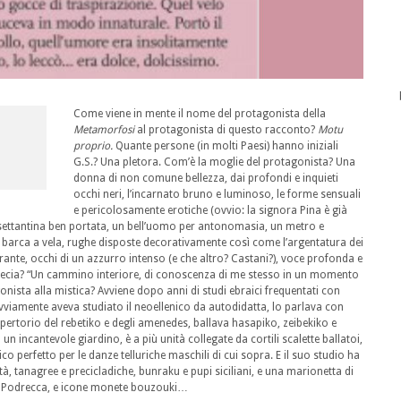
Come viene in mente il nome del protagonista della
Metamorfosi
al protagonista di questo racconto?
Motu
proprio.
Quante persone (in molti Paesi) hanno iniziali
G.S.? Una pletora. Com’è la moglie del protagonista? Una
donna di non comune bellezza, dai profondi e inquieti
occhi neri, l’incarnato bruno e luminoso, le forme sensuali
e pericolosamente erotiche (ovvio: la signora Pina è già
a settantina ben portata, un bell’uomo per antonomasia, un metro e
a barca a vela, rughe disposte decorativamente così come l’argentatura dei
urante, occhi di un azzurro intenso (e che altro? Castani?), voce profonda e
Grecia? “Un cammino interiore, di conoscenza di me stesso in un momento
onista alla mistica? Avviene dopo anni di studi ebraici frequentati con
viamente aveva studiato il neoellenico da autodidatta, lo parlava con
pertorio del rebetiko e degli amenedes, ballava hasapiko, zeibekiko e
n incantevole giardino, è a più unità collegate da cortili scalette ballatoi,
ico perfetto per le danze telluriche maschili di cui sopra. E il suo studio ha
ltà, tanagree e precicladiche, bunraku e pupi siciliani, e una marionetta di
rio Podrecca, e icone monete bouzouki…