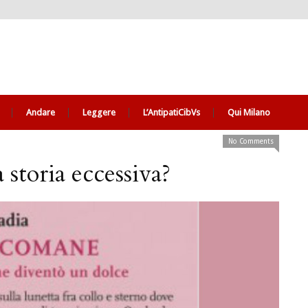
Andare
Leggere
L’AntipatiCibVs
Qui Milano
No Comments
 storia eccessiva?