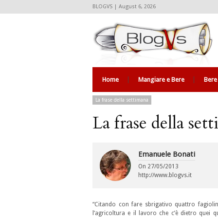
BLOGVS | August 6, 2026
Home
Mangiare e Bere
Bere
La frase della settimana
La frase della set
Emanuele Bonati
On
27/05/2013
http://www.blogvs.it
“Citando con fare sbrigativo quattro fagioli
l’agricoltura e il lavoro che c’è dietro quei q