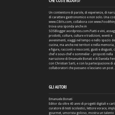
CHE COS’È BLOGVS?
Un contenitore di parole, di esperienze, di narr
di carattere gastronomico e non solo. Una cos
www.CibVs.com, collabora con www.Foodthings
trova una sponda anche in
SOSBlogger.wordpress.com.Piatti e vini, assag
prodotti, colture, culture e tradizioni, eventi e
avvenimenti, viaggi nel tempo e nello spazio de
cucina, ma anche nei territori e nella memoria, 
e figure, racconti e resoconti, gusti e disgusti, 
chef e sous-chef e sommelier – proposti nella
narrazione di Emanuele Bonati e di Daniela Fe
con Christian Sarti, e con la partecipazione di 
collaboratori che passano e lasciano un post
GLI AUTORI
Emanuele Bonati
Editor da oltre 40 anni di progetti digitali e cart
curatore di testi scolastici, lettore vorace, impl
gourmet, umorista goloso, mostra un talento