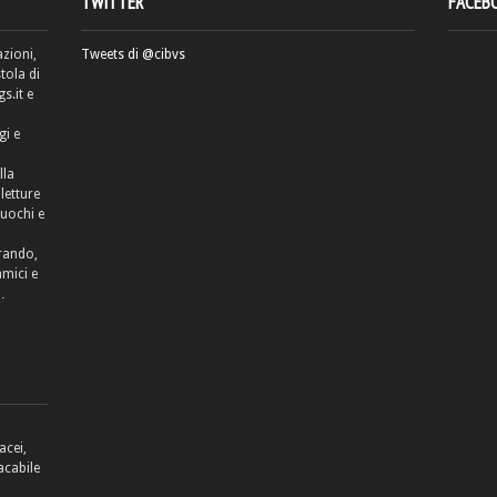
TWITTER
FACEB
azioni,
Tweets di @cibvs
tola di
.it e
gi e
lla
letture
cuochi e
rrando,
amici e
…
acei,
acabile