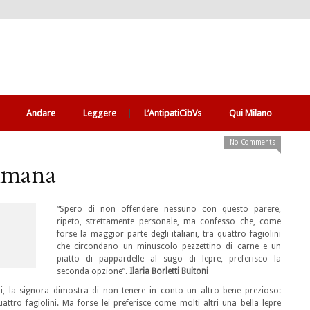
Andare
Leggere
L’AntipatiCibVs
Qui Milano
No Comments
timana
“Spero di non offendere nessuno con questo parere,
ripeto, strettamente personale, ma confesso che, come
forse la maggior parte degli italiani, tra quattro fagiolini
che circondano un minuscolo pezzettino di carne e un
piatto di pappardelle al sugo di lepre, preferisco la
seconda opzione”.
Ilaria Borletti Buitoni
ni, la signora dimostra di non tenere in conto un altro bene prezioso:
uattro fagiolini. Ma forse lei preferisce come molti altri una bella lepre