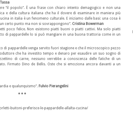
 Tassa
ndere “il popolo”. È una frase con chiaro intento demagogico e non una
ica e della cultura italiana che ha il dovere di esaminare in maniera più
cucina in italia è un fenomeno culturale. E iniziamo dalle basi: una cosa è
 ad un certo punto ma non si sovrappongono”.
Cristina Bowerman
tti poco felice. Non esistono piatti buoni o piatti cattivi. Ma solo piatti
tto di pappardelle lo si può mangiare in una buona trattoria come in un
to di pappardelle venga servito fuori stagione e che il microscopico pezzo
oduttore che ha investito tempo e denaro per esaudire un suo sogno di
zzettino di carne, nessuno verrebbe a conoscenza delle fatiche di un
Stato. Firmato Dino de Bellis. Oste che si emoziona ancora davanti a un
oguardia e qualunquismo”.
Fulvio Pierangelini
* * *
rletti-buitoni-preferisce-le-pappardelle-allalta-cucina/