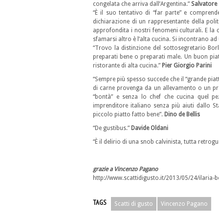
congelata che arriva dall’Argentina.”
Salvatore
“È il suo tentativo di “far parte” e compre
dichiarazione di un rappresentante della polit
approfondita i nostri fenomeni culturali. E la 
sfamarsi altro è l’alta cucina. Si incontrano
“Trovo la distinzione del sottosegretario Borle
preparati bene o preparati male. Un buon pia
ristorante di alta cucina.”
Pier Giorgio Parini
“Sempre più spesso succede che il “grande piat
di carne provenga da un allevamento o un pr
“bontà” e senza lo chef che cucina quel pe
imprenditore italiano senza più aiuti dallo 
piccolo piatto fatto bene”.
Dino de Bellis
“De gustibus.”
Davide Oldani
“È il delirio di una snob calvinista, tutta retr
grazie a Vincenzo Pagano
http://www.scattidigusto.it/2013/05/24/ilaria-bo
TAGS
Scatti di gusto
Vincenzo Pagano