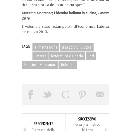
ricchezza storica delle cucine europee.”
Massimo Montanari
,
L’identità italiana in cucina
, Laterza
2010
Il volume è stato ristampato nell’Economica Laterza
nel marzo 2013.
TAGS
alimentazione
Il Leggio di BlogVs
Laterza
letteratura culinaria
libri
Massimo Montanari
Rubriche
SUCCESSIVO
PRECEDENTE
L’AntipatiCibVs:
La frase della
Mi sto