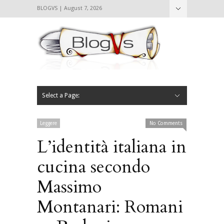
BLOGVS | August 7, 2026
Nascondi
Chi siamo
Contattaci
CIBVS
Blogvs
Foodthings
Foodsletter
Select a Page:
Nascondi
Home
Mangiare e Bere
Bere
Andare
Leggere
L’AntipatiCibVs
Qui Milano
Leggere
No Comments
L’identità italiana in
cucina secondo
Massimo
Montanari: Romani