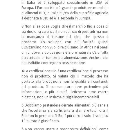
in Italia ed è sviluppato specialmente in USA ed
Europa. L’Europa è il più grande produttore mondiale
di alimenti BIO, in Italia l’1,9% della superficie agricola
è destinata a BIO ed è la seconda in Europa.
3
Non si sa cosa voglia dire il marchio Bio e cosa ci
sia dietro, si certifica il non utilizzo di pesticidi ma non
la mancanza di tossine nel cibo, che spesso il
prodotto Bio sviluppa con più facilità. Quindi
BIO/genuino non vuol dire più sano. In Africa nei paesi
umidi dove la coltivazione è Bio e naturale c’è un’alta
percentuale di tumori da alimentazione. Anche i cibi
naturali/Bio contengono tossine nocive.
4
La certificazione Bio è una certificazione di processo
non di prodotto. Si valuta ciò il metodo che ha
portato alla produzione non la qualità e i contenuti
del prodotto. Il consumatore deve pretendere più
informazioni e più qualità, l’etichetta deve essere
didattica, non un insieme di sigle incomprensibili
5
Dobbiamo pretendere derrate alimentari più sane e
che l’eccellenza sia sufficiente a sfamare tutti, ora il
Bio non lo permette. Il Bio è più caro e solo 1 volta su
10 questo è giustificato.
6
Non vanno usate a sproposito definizioni, come