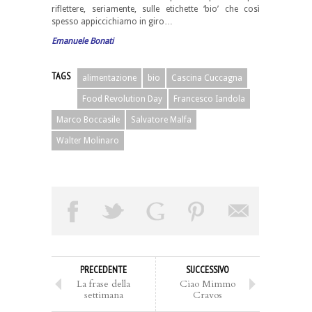
riflettere, seriamente, sulle etichette ‘bio’ che così
spesso appiccichiamo in giro…
Emanuele Bonati
TAGS
alimentazione
bio
Cascina Cuccagna
Food Revolution Day
Francesco Iandola
Marco Boccasile
Salvatore Malfa
Walter Molinaro
PRECEDENTE
SUCCESSIVO
La frase della
Ciao Mimmo
settimana
Cravos