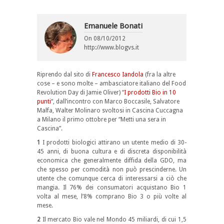
Emanuele Bonati
On
08/10/2012
http://www.blogvs.it
Riprendo dal sito di
Francesco Iandola
(fra la altre
cose – e sono molte – ambasciatore italiano del Food
Revolution Day di Jamie Oliver) “
I prodotti Bio in 10
punti
“, dall’incontro con Marco Boccasile, Salvatore
Malfa, Walter Molinaro svoltosi in Cascina Cuccagna
a Milano il primo ottobre per “Metti una sera in
Cascina”.
1
I prodotti biologici attirano un utente medio di 30-
45 anni, di buona cultura e di discreta disponibilità
economica che generalmente diffida della GDO, ma
che spesso per comodità non può prescinderne. Un
utente che comunque cerca di interessarsi a ciò che
mangia. Il 76% dei consumatori acquistano Bio 1
volta al mese, l’8% comprano Bio 3 o più volte al
mese.
2
Il mercato Bio vale nel Mondo 45 miliardi, di cui 1,5