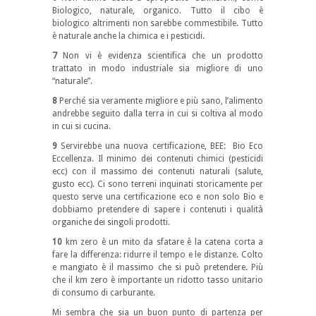
Biologico, naturale, organico. Tutto il cibo è
biologico altrimenti non sarebbe commestibile. Tutto
è naturale anche la chimica e i pesticidi.
7
Non vi è evidenza scientifica che un prodotto
trattato in modo industriale sia migliore di uno
“naturale”.
8
Perché sia veramente migliore e più sano, l’alimento
andrebbe seguito dalla terra in cui si coltiva al modo
in cui si cucina.
9
Servirebbe una nuova certificazione, BEE: Bio Eco
Eccellenza. Il minimo dei contenuti chimici (pesticidi
ecc) con il massimo dei contenuti naturali (salute,
gusto ecc). Ci sono terreni inquinati storicamente per
questo serve una certificazione eco e non solo Bio e
dobbiamo pretendere di sapere i contenuti i qualità
organiche dei singoli prodotti.
10
km zero è un mito da sfatare è la catena corta a
fare la differenza: ridurre il tempo e le distanze. Colto
e mangiato è il massimo che si può pretendere. Più
che il km zero è importante un ridotto tasso unitario
di consumo di carburante.
Mi sembra che sia un buon punto di partenza per