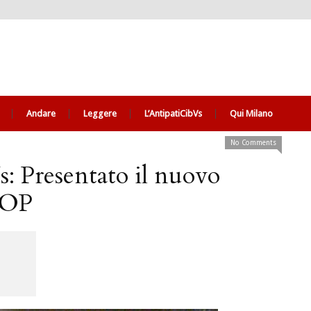
Andare
Leggere
L’AntipatiCibVs
Qui Milano
No Comments
: Presentato il nuovo
SOP