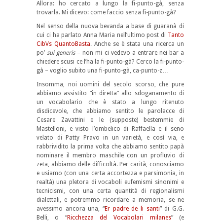
Allora: ho cercato a lungo la fi-punto-gà, senza
trovarla. Mi dicevo: come faccio senza fi-punto-gà?
Nel senso della nuova bevanda a base di guaranà di
cui ci ha parlato Anna Maria nell’ultimo post di
Tanto
CibVs QuantoBasta
. Anche se è stata una ricerca un
po’
sui
generis
– non mi ci vedevo a entrare nei bar a
chiedere scusi ce l’ha la fi-punto-gà? Cerco la fi-punto-
gà – voglio subito una fi-punto-gà, ca-punto-z…
Insomma, noi uomini del secolo scorso, che pure
abbiamo assistito “in diretta” allo sdoganamento di
un vocabolario che è stato a lungo ritenuto
disdicevole, che abbiamo sentito le parolacce di
Cesare Zavattini e le (supposte) bestemmie di
Mastelloni, e visto l’ombelico di Raffaella e il seno
velato di Patty Pravo in un varietà, e così via, e
rabbrividito la prima volta che abbiamo sentito papà
nominare il membro maschile con un profluvio di
zeta, abbiamo delle difficoltà. Per carità, conosciamo
e usiamo (con una certa accortezza e parsimonia, in
realtà) una pletora di vocaboli eufemismi sinonimi e
tecnicismi, con una certa quantità di regionalismi
dialettali, e potremmo ricordare a memoria, se ne
avessimo ancora una, “
Er padre de li santi
” di G.G.
Belli, o “
Ricchezza del Vocabolari milanes
” (e