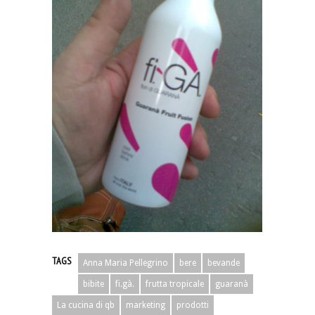
TAGS
Anna Maria Pellegrino
bere
bevande
bibite
fi.gà.
frutta tropicale
guaranà
La cucina di qb
marketing
prodotti