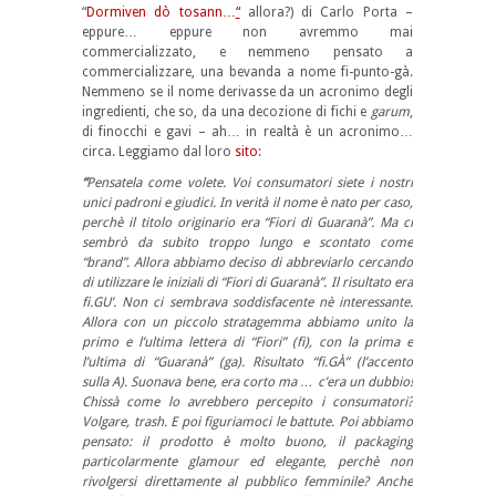
“
Dormiven dò tosann…
“
allora?) di Carlo Porta –
eppure… eppure non avremmo mai
commercializzato, e nemmeno pensato a
commercializzare, una bevanda a nome fi-punto-gà.
Nemmeno se il nome derivasse da un acronimo degli
ingredienti, che so, da una decozione di fichi e
garum
,
di finocchi e gavi – ah… in realtà è un acronimo…
circa. Leggiamo dal loro
sito
:
“
Pensatela come volete. Voi consumatori siete i nostri
unici padroni e giudici. In verità il nome è nato per caso,
perchè il titolo originario era “Fiori di Guaranà”. Ma ci
sembrò da subito troppo lungo e scontato come
“brand”. Allora abbiamo deciso di abbreviarlo cercando
di utilizzare le iniziali di “Fiori di Guaranà”. Il risultato era
fi.GU’. Non ci sembrava soddisfacente nè interessante.
Allora con un piccolo stratagemma abbiamo unito la
primo e l’ultima lettera di “Fiori” (fi), con la prima e
l’ultima di “Guaranà” (ga). Risultato “fi.GÀ” (l’accento
sulla A). Suonava bene, era corto ma … c’era un dubbio!
Chissà come lo avrebbero percepito i consumatori?
Volgare, trash. E poi figuriamoci le battute. Poi abbiamo
pensato: il prodotto è molto buono, il packaging
particolarmente glamour ed elegante, perchè non
rivolgersi direttamente al pubblico femminile? Anche