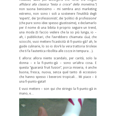
affidarsi alla classica “testa o croce” della monetina.”
)
non suona benissimo – mi sembra anzi marketing
estremo, non sono i soli a sostenere l’inutilità degli
‘esperti’, dei ‘professionisti’, dei ‘politici di professione’
(che pure sono idee spesso giustissime), e declamarlo
per il nome di una bibita è proprio seguire un trend,
una moda (ti faccio vedere che la so più lunga, io –
ah, i pubblicitari, che l’avrebbero chiamata
Guà
, che
sciocchi, vuoi mettere l’icasticità di fi-punto-gà? ah, le
guide culinarie, lo so io dov’è la vera trattoria tirolese
che ti fa l’autentica ribollita alle cozze in tempura…).
E allora: allora niente scandalo, per carità, solo la
donna – e la fi-punto-gà – sono un’altra cosa. E
questa “guaranà fruit fusion”, porca miseria, è anche
buona, fresca, nuova, senza quel tanto di eccessivo
che hanno spesso i beveroni tropicali… Mi piace – è
una fi-punto-gata!!
E vuoi mettere – son qui che stringo la fi-punto-gà in
mano, e…