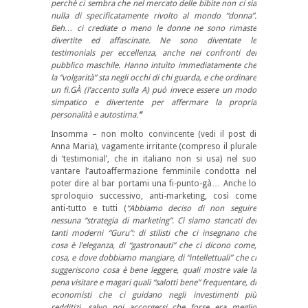
perchè ci sembra che nel mercato delle bibite non ci sia
nulla di specificatamente rivolto al mondo “donna”.
Beh… ci crediate o meno le donne ne sono rimaste
divertite ed affascinate. Ne sono diventate le
testimonials per eccellenza, anche nei confronti del
pubblico maschile. Hanno intuìto immediatamente che
la “volgarità” sta negli occhi di chi guarda, e che ordinare
un fi.GÀ (l’accento sulla A) può invece essere un modo
simpatico e divertente per affermare la propria
personalità e autostima.
“
Insomma – non molto convincente (vedi il post di
Anna Maria), vagamente irritante (compreso il plurale
di ‘testimonial’, che in italiano non si usa) nel suo
vantare l’autoaffermazione femminile condotta nel
poter dire al bar portami una fi-punto-gà… Anche lo
sproloquio successivo, anti-marketing, così come
anti-tutto e tutti (
“Abbiamo deciso di non seguire
nessuna “strategia di marketing”. Ci siamo stancati dei
tanti moderni “Guru”: di stilisti che ci insegnano che
cosa è l’eleganza, di “gastronauti” che ci dicono come,
cosa, e dove dobbiamo mangiare, di “intellettuali” che ci
suggeriscono cosa è bene leggere, quali mostre vale la
pena visitare e magari quali “salotti bene” frequentare, di
economisti che ci guidano negli investimenti più
redditizi, salvo poi accorgersi che forse era meglio