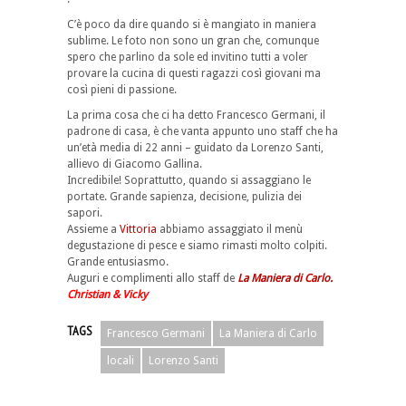
C’è poco da dire quando si è mangiato in maniera
sublime. Le foto non sono un gran che, comunque
spero che parlino da sole ed invitino tutti a voler
provare la cucina di questi ragazzi così giovani ma
così pieni di passione.
La prima cosa che ci ha detto Francesco Germani, il
padrone di casa, è che vanta appunto uno staff che ha
un’età media di 22 anni – guidato da Lorenzo Santi,
allievo di Giacomo Gallina.
Incredibile! Soprattutto, quando si assaggiano le
portate. Grande sapienza, decisione, pulizia dei
sapori.
Assieme a
Vittoria
abbiamo assaggiato il menù
degustazione di pesce e siamo rimasti molto colpiti.
Grande entusiasmo.
Auguri e complimenti allo staff de
La Maniera di Carlo.
Christian & Vicky
TAGS
Francesco Germani
La Maniera di Carlo
locali
Lorenzo Santi