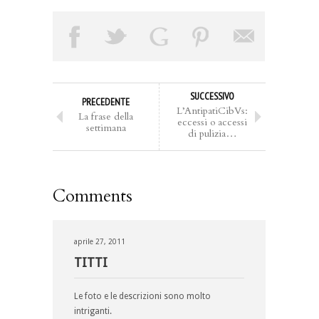
SUCCESSIVO
PRECEDENTE
L’AntipatiCibVs:
La frase della
eccessi o accessi
settimana
di pulizia…
Comments
aprile 27, 2011
TITTI
Le foto e le descrizioni sono molto
intriganti.