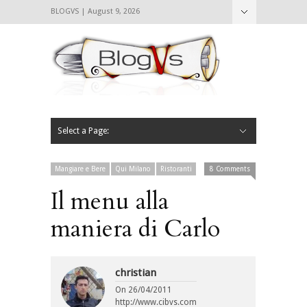
BLOGVS | August 9, 2026
Nascondi
Chi siamo
Contattaci
CIBVS
Blogvs
Foodthings
Foodsletter
Select a Page:
Nascondi
Home
Mangiare e Bere
Bere
Andare
Leggere
L’AntipatiCibVs
Qui Milano
Mangiare e Bere
Qui Milano
Ristoranti
8 Comments
Il menu alla
maniera di Carlo
christian
On
26/04/2011
http://www.cibvs.com