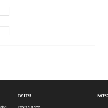
TWITTER
FACEB
azioni,
Tweets di @cibvs