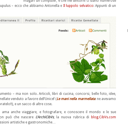
magari un computer, e che nei dintorni ci siano numerose
lupulus – ecco che abbiamo Antonella e
Il luppolo selvatico
: Appunti di un
ento – ma non solo. Articoli, libri di cucina, concorsi, belle foto, idee,
mellate venduto a favore dell’Unicef (
Le mani nella marmellata
: ne avevamo
atelo!!), e un sacco di altre cose.
era ama anche viaggiare, e fotografare, e conoscere il mondo e le sue
 non può che nascere
L’ArchiCibVs
, la nuova rubrica di
blog.CibVs.com
pressioni artistiche e gastronomiche…