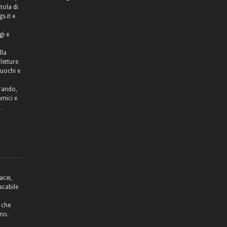
tola di
.it e
gi e
lla
letture
cuochi e
rrando,
amici e
…
acei,
acabile
 che
no.