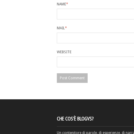
NAME
*
MAIL
*
WEBSITE
CHE COS’È BLOGVS?
Un contenitore di parole, di esperienze, di narr