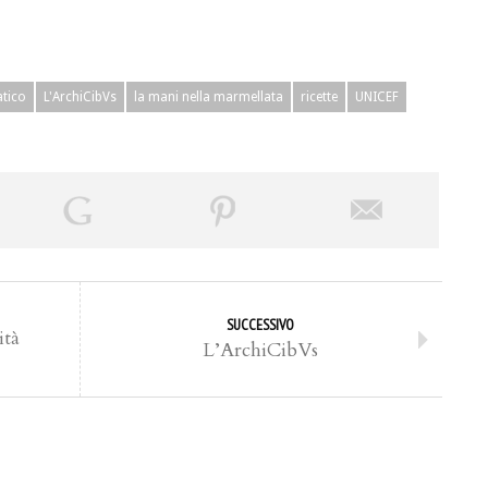
atico
L'ArchiCibVs
la mani nella marmellata
ricette
UNICEF
SUCCESSIVO
ità
L’ArchiCibVs