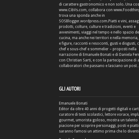
di carattere gastronomico e non solo. Una cos
www.CibVs.com, collabora con www.Foodthings
trova una sponda anche in
SOSBlogger.wordpress.com.Piatti e vini, assag
prodotti, colture, culture e tradizioni, eventi e
avvenimenti, viaggi nel tempo e nello spazio de
cucina, ma anche nei territori e nella memoria, 
e figure, racconti e resoconti, gusti e disgusti, 
chef e sous-chef e sommelier – proposti nella
narrazione di Emanuele Bonati e di Daniela Fe
con Christian Sarti, e con la partecipazione di 
collaboratori che passano e lasciano un post
GLI AUTORI
Emanuele Bonati
Editor da oltre 40 anni di progetti digitali e cart
curatore di testi scolastici, lettore vorace, impl
gourmet, umorista goloso, mostra un talento
piacione per scoprire personaggi, posti e piatti
saranno famosi un attimo prima che lo diventi