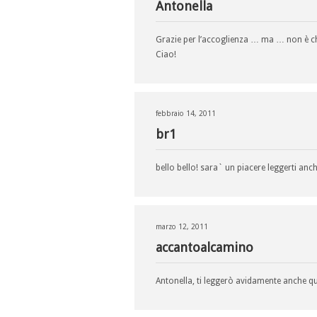
Antonella
Grazie per l’accoglienza … ma … non è che
Ciao!
febbraio 14, 2011
br1
bello bello! sara` un piacere leggerti anc
marzo 12, 2011
accantoalcamino
Antonella, ti leggerò avidamente anche q