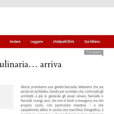
Andare
Leggere
L’AntipatiCibVs
Qui Milano
7 Comments
ulinaria… arriva
Allora: prendiamo una gentile fanciulla. Mettiamo che sia
anche un architetto. Dando per scontato che, come tutti gli
architetti, e più in generale gli esseri umani, fanciulle o
fanciulli, mangi, anzi, che non si limiti a mangiare, ma che
proprio cucini, con particolare maestria – e che
casualmente abbia in cucina una macchina fotografica, e