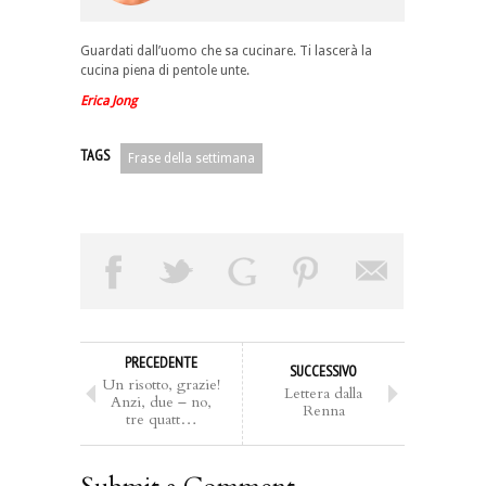
Guardati dall’uomo che sa cucinare. Ti lascerà la
cucina piena di pentole unte.
Erica Jong
TAGS
Frase della settimana
PRECEDENTE
SUCCESSIVO
Un risotto, grazie!
Lettera dalla
Anzi, due – no,
Renna
tre quatt…