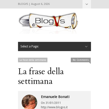
BLOGVS | August 6, 2026
Nascondi
Chi siamo
Contattaci
CIBVS
Blogvs
Foodthings
Foodsletter
Select a Page:
Nascondi
Home
Mangiare e Bere
Bere
Andare
Leggere
L’AntipatiCibVs
Qui Milano
La frase della settimana
No Comments
La frase della
settimana
Emanuele Bonati
On
31/01/2011
http://www.blogvs.it