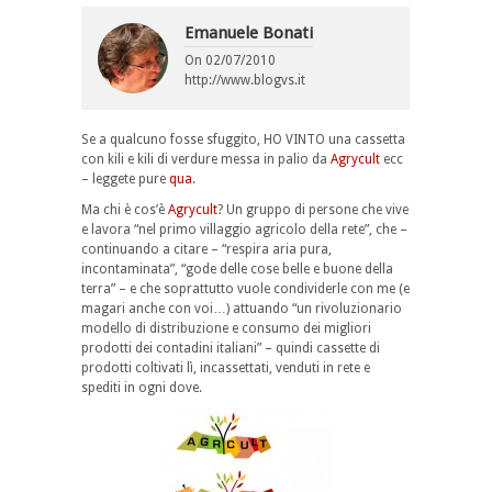
Emanuele Bonati
On
02/07/2010
http://www.blogvs.it
Se a qualcuno fosse sfuggito, HO VINTO una cassetta
con kili e kili di verdure messa in palio da
Agrycult
ecc
– leggete pure
qua
.
Ma chi è cos’è
Agrycult
? Un gruppo di persone che vive
e lavora “nel primo villaggio agricolo della rete”, che –
continuando a citare – “respira aria pura,
incontaminata”, “gode delle cose belle e buone della
terra” – e che soprattutto vuole condividerle con me (e
magari anche con voi…) attuando “un rivoluzionario
modello di distribuzione e consumo dei migliori
prodotti dei contadini italiani” – quindi cassette di
prodotti coltivati lì, incassettati, venduti in rete e
spediti in ogni dove.