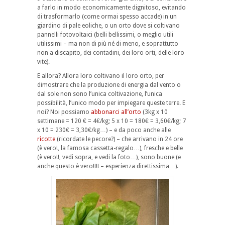
a farlo in modo economicamente dignitoso, evitando
di trasformarlo (come ormai spesso accade) in un
giardino di pale eoliche, o un orto dove si coltivano
pannelli fotovoltaici (belli bellissimi, o meglio utili
utilissimi – ma non di più né di meno, e soprattutto
non a discapito, dei contadini, dei loro orti, delle loro
vite).
E allora? Allora loro coltivano il loro orto, per
dimostrare che la produzione di energia dal vento o
dal sole non sono l’unica coltivazione, l’unica
possibilità, l’unico modo per impiegare queste terre. E
noi? Noi possiamo
abbonarci all’orto
(3kg x 10
settimane = 120 € = 4€/kg; 5 x 10 = 180€ = 3,60€/kg; 7
x 10 = 230€ = 3,30€/kg…) – e da poco anche alle
ricotte
(ricordate le pecore?) – che arrivano in 24 ore
(è vero!, la famosa cassetta-regalo…), fresche e belle
(è vero!!, vedi sopra, e vedi la foto…), sono buone (e
anche questo è vero!!!! – esperienza direttissima…).