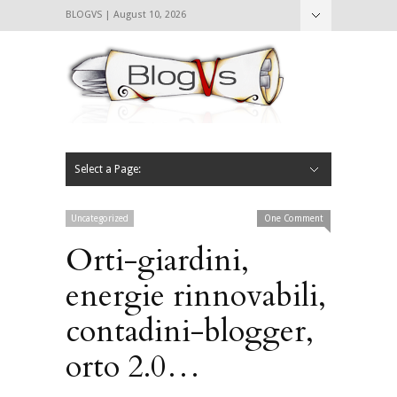
BLOGVS | August 10, 2026
Nascondi
Chi siamo
Contattaci
CIBVS
Blogvs
Foodthings
Foodsletter
Select a Page:
Nascondi
Home
Mangiare e Bere
Bere
Andare
Leggere
L’AntipatiCibVs
Qui Milano
Uncategorized
One Comment
Orti-giardini,
energie rinnovabili,
contadini-blogger,
orto 2.0…