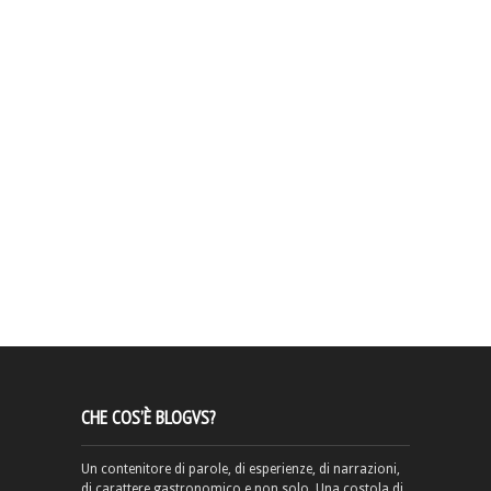
CHE COS’È BLOGVS?
Un contenitore di parole, di esperienze, di narrazioni,
di carattere gastronomico e non solo. Una costola di