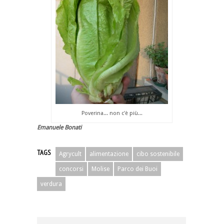
Poverina... non c'è più...
Emanuele Bonati
TAGS
Agrycult
alimentazione
cibo sostenibile
concorsi
Molise
Parco dei Buoi
verdura