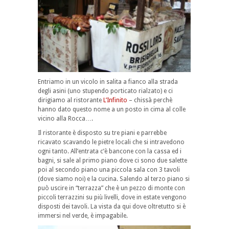
Entriamo in un vicolo in salita a fianco alla strada
degli asini (uno stupendo porticato rialzato) e ci
dirigiamo al ristorante
L’Infinito
– chissà perchè
hanno dato questo nome a un posto in cima al colle
vicino alla Rocca….
Il ristorante è disposto su tre piani e parrebbe
ricavato scavando le pietre locali che si intravedono
ogni tanto. All’entrata c’è bancone con la cassa ed i
bagni, si sale al primo piano dove ci sono due salette
poi al secondo piano una piccola sala con 3 tavoli
(dove siamo noi) e la cucina. Salendo al terzo piano si
può uscire in “terrazza” che è un pezzo di monte con
piccoli terrazzini su più livelli, dove in estate vengono
disposti dei tavoli. La vista da qui dove oltretutto si è
immersi nel verde, è impagabile.