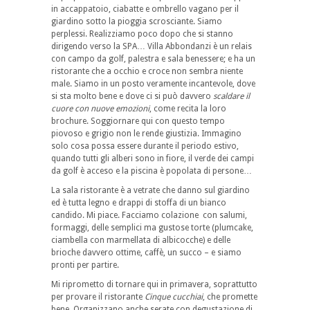
in accappatoio, ciabatte e ombrello vagano per il
giardino sotto la pioggia scrosciante. Siamo
perplessi. Realizziamo poco dopo che si stanno
dirigendo verso la SPA… Villa Abbondanzi è un relais
con campo da golf, palestra e sala benessere; e ha un
ristorante che a occhio e croce non sembra niente
male. Siamo in un posto veramente incantevole, dove
si sta molto bene e dove ci si può davvero
scaldare il
cuore con nuove emozioni
, come recita la loro
brochure. Soggiornare qui con questo tempo
piovoso e grigio non le rende giustizia. Immagino
solo cosa possa essere durante il periodo estivo,
quando tutti gli alberi sono in fiore, il verde dei campi
da golf è acceso e la piscina è popolata di persone…
La sala ristorante è a vetrate che danno sul giardino
ed è tutta legno e drappi di stoffa di un bianco
candido. Mi piace. Facciamo colazione con salumi,
formaggi, delle semplici ma gustose torte (plumcake,
ciambella con marmellata di albicocche) e delle
brioche davvero ottime, caffè, un succo – e siamo
pronti per partire.
Mi riprometto di tornare qui in primavera, soprattutto
per provare il ristorante
Cinque cucchiai
, che promette
bene. Organizzano anche serate con degustazione di