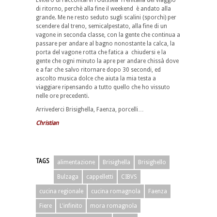
di ritorno, perchè alla fine il weekend è andato alla
grande. Me ne resto seduto sugli scalini (sporchi) per
scendere dal treno, semicalpestato, alla fine di un
vagone in seconda classe, con la gente che continua a
passare per andare al bagno nonostante la calca, la
porta del vagone rotta che fatica a chiudersi e la
gente che ogni minuto la apre per andare chissà dove
e a far che salvo ritornare dopo 30 secondi, ed
ascolto musica dolce che aiuta la mia testa a
viaggiare ripensando a tutto quello che ho vissuto
nelle ore precedenti.
Arrivederci Brisighella, Faenza, porcelli…
Christian
TAGS
alimentazione
Brisighella
Brisighello
Bulzaga
cappelletti
CIBVS
cucina regionale
cucina romagnola
Faenza
Fiere
L'infinito
mora romagnola