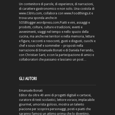
Un contenitore di parole, di esperienze, di narrazioni,
di carattere gastronomico e non solo. Una costola di
www.CibVs.com, collabora con www.Foodthings.it e
trova una sponda anche in
SOSBlogger.wordpress.com.Piatti e vini, assaggi e
prodotti, colture, culture e tradizioni, eventi e
avvenimenti, viaggi nel tempo e nello spazio della
cucina, ma anche nei territori e nella memoria, letture
e figure, racconti e resoconti, gusti e disgusti, cuochi e
chef e sous-chef e sommelier – proposti nella
narrazione di Emanuele Bonati e di Daniela Ferrando,
con Christian Sarti, e con la partecipazione di amici e
collaboratori che passano e lasciano un post…
GLI AUTORI
Emanuele Bonati
Editor da oltre 40 anni di progetti digitali e cartacei,
curatore di testi scolastici, lettore vorace, implacabile
gourmet, umorista goloso, mostra un talento
piacione per scoprire personaggi, posti e piatti che
saranno famosi un attimo prima che lo diventino.