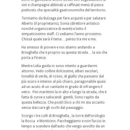
vini e champagne abbinati a raffinati menù di pesce
piuttosto che specialità gastronomiche del territorio.
Torniamo da Bulzaga per fare acquisti e per salutare
Alberto (il proprietario), Sonia (direttore artistico
nonché organizzatrice di eventi) e tutto il
simpaticissimo staff. Ci vediamo l’anno prossimo.
Chissà quale sarà il tema… penso tra me e me.
Ha smesso di piovere e noi stiamo andando a
Brisighella che è proprio su questa strada… la via che
porta a Firenze.
Mentre Lidia guida io sono intento a guardarmi
attorno. Vedo colline dolcissime, alberi secolari,
tonalità di verde, di rosso, di giallo che passano dal
più scuro e intenso al più chiaro, paragonabile quasi
ad un acuto di un cantante in grado di infrangere il
vetro. Pini marittimi la in alto e lungo la strada, che è
fatta di curve e saliscendi gentili. Sono rapito da
questa bellezza. Che posti! Dico a chi mi sta accanto
senza staccare gli occhi dal paesaggio.
Scorgo i tre colli di Brisighella , la torre dell’orologio
la Rocca e Monticino. Parcheggiamo e non faccio in
tempo a scendere dall’auto che vengo avvolto da un