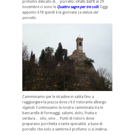
profumo delicato di… porcello: infatti dall’8 al 29
novembre ci sono le
Quattro sagre per tre colli
.
Oggi
appunto è l’8 quindi è la giornata
Le delizie del
porcello
.
Camminiamo per le stradine in salita fino a
raggiungere la piazza dove c’è il ristorante albergo
Gigliolè
. Continuiamo la nostra camminata tra le
bancarelle di formaggi, salumi, dolci, frutta e
verdura… olio, vino… Punti di ristoro dove
preparano porchetta e tante specialità a base di
porcello che solo a sentirne il profumo ci si inebria.