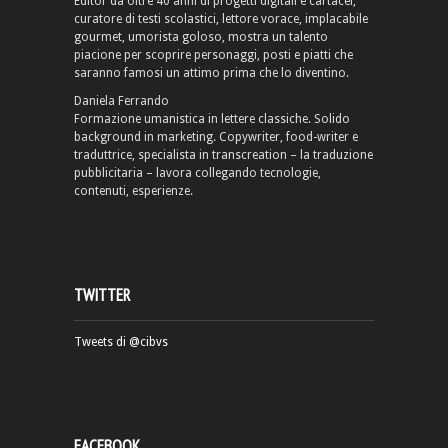
Editor da oltre 40 anni di progetti digitali e cartacei,
curatore di testi scolastici, lettore vorace, implacabile
gourmet, umorista goloso, mostra un talento
piacione per scoprire personaggi, posti e piatti che
saranno famosi un attimo prima che lo diventino.
Daniela Ferrando
Formazione umanistica in lettere classiche. Solido
background in marketing. Copywriter, food-writer e
traduttrice, specialista in transcreation – la traduzione
pubblicitaria – lavora collegando tecnologie,
contenuti, esperienze.
TWITTER
Tweets di @cibvs
FACEBOOK