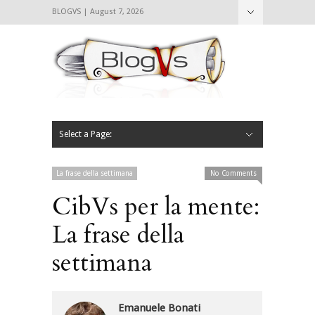
BLOGVS | August 7, 2026
Nascondi
Chi siamo
Contattaci
CIBVS
Blogvs
Foodthings
Foodsletter
Select a Page:
Nascondi
Home
Mangiare e Bere
Bere
Andare
Leggere
L’AntipatiCibVs
Qui Milano
La frase della settimana
No Comments
CibVs per la mente:
La frase della
settimana
Emanuele Bonati