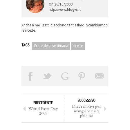
On
26/10/2009
http://www.blogvs.it
Anche a me i gatti piacciono tantissimo. Scambiamoci
le ricette.
TAGS
Frase della settimana
ricette
SUCCESSIVO
PRECEDENTE
Dieci motivi per
World Pasta Day
mangiare pasta
2009
più uno