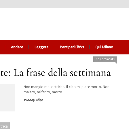
Andare
Leggere
L’AntipatiCibVs
Qui Milano
No Comments
e: La frase della settimana
Non mangio mai ostriche. Il cibo mi piace morto. Non
malato, né ferito, morto.
Woody Allen
trica