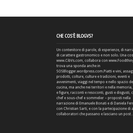
CHE COS’È BLOGVS?
Un contenitore di parole, di esperienze, di narr
di carattere gastronomico e non solo. Una cos
www.CibVs.com, collabora con www.Foodthings
trova una sponda anche in
SOSBlogger.wordpress.com.Piatti e vini, assag
prodotti, colture, culture e tradizioni, eventi e
avvenimenti, viaggi nel tempo e nello spazio de
cucina, ma anche nei territori e nella memoria, 
e figure, racconti e resoconti, gusti e disgusti, 
chef e sous-chef e sommelier – proposti nella
narrazione di Emanuele Bonati e di Daniela Fe
con Christian Sarti, e con la partecipazione di 
collaboratori che passano e lasciano un post