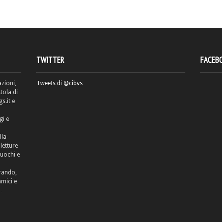
TWITTER
FACEB
azioni,
Tweets di @cibvs
tola di
.it e
gi e
lla
letture
cuochi e
rrando,
amici e
…