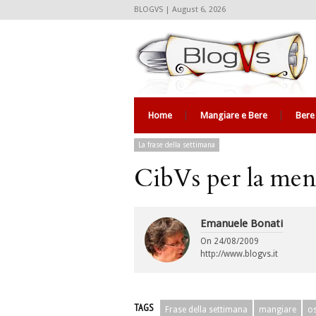
BLOGVS | August 6, 2026
Home
Mangiare e Bere
Bere
La frase della settimana
CibVs per la ment
Emanuele Bonati
On
24/08/2009
http://www.blogvs.it
TAGS
Frase della settimana
mangiare
os