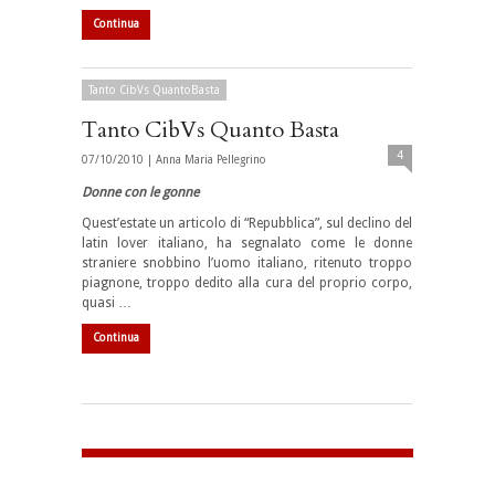
Continua
Tanto CibVs QuantoBasta
Tanto CibVs Quanto Basta
4
07/10/2010 |
Anna Maria Pellegrino
Donne con le gonne
Quest’estate un articolo di “Repubblica”, sul declino del
latin lover italiano, ha segnalato come le donne
straniere snobbino l’uomo italiano, ritenuto troppo
piagnone, troppo dedito alla cura del proprio corpo,
quasi …
Continua