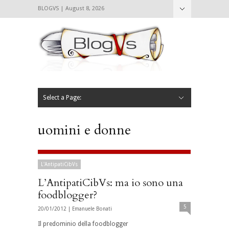
BLOGVS | August 8, 2026
Nascondi
Chi siamo
Contattaci
CIBVS
Blogvs
Foodthings
Foodsletter
Select a Page:
Nascondi
Home
Mangiare e Bere
Bere
Andare
Leggere
L’AntipatiCibVs
Qui Milano
uomini e donne
L'AntipatiCibVs
L’AntipatiCibVs: ma io sono una
foodblogger?
5
20/01/2012 |
Emanuele Bonati
Il predominio della foodblogger