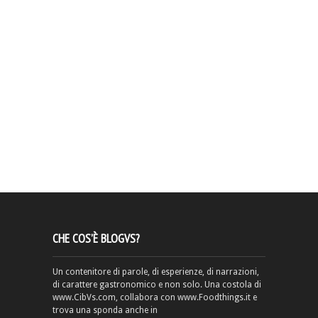
CHE COS’È BLOGVS?
Un contenitore di parole, di esperienze, di narrazioni,
di carattere gastronomico e non solo. Una costola di
www.CibVs.com, collabora con www.Foodthings.it e
trova una sponda anche in