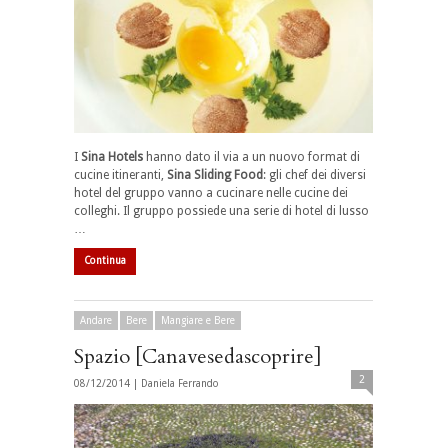
I
Sina Hotels
hanno dato il via a un nuovo format di
cucine itineranti,
Sina Sliding Food
: gli chef dei diversi
hotel del gruppo vanno a cucinare nelle cucine dei
colleghi. Il gruppo possiede una serie di hotel di lusso
…
Continua
Andare
Bere
Mangiare e Bere
Spazio [Canavesedascoprire]
2
08/12/2014 |
Daniela Ferrando