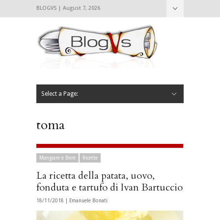
BLOGVS | August 7, 2026
Nascondi
Chi siamo
Contattaci
CIBVS
Blogvs
Foodthings
Foodsletter
Select a Page:
Nascondi
Home
Mangiare e Bere
Bere
Andare
Leggere
L’AntipatiCibVs
Qui Milano
toma
Mangiare e Bere
Ricette
La ricetta della patata, uovo,
fonduta e tartufo di Ivan Bartuccio
18/11/2018 |
Emanuele Bonati