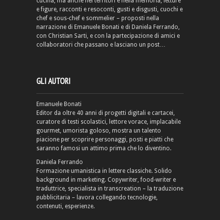
cucina, ma anche nei territori e nella memoria, letture
e figure, racconti e resoconti, gusti e disgusti, cuochi e
chef e sous-chef e sommelier – proposti nella
narrazione di Emanuele Bonati e di Daniela Ferrando,
con Christian Sarti, e con la partecipazione di amici e
collaboratori che passano e lasciano un post…
GLI AUTORI
Emanuele Bonati
Editor da oltre 40 anni di progetti digitali e cartacei,
curatore di testi scolastici, lettore vorace, implacabile
gourmet, umorista goloso, mostra un talento
piacione per scoprire personaggi, posti e piatti che
saranno famosi un attimo prima che lo diventino.
Daniela Ferrando
Formazione umanistica in lettere classiche. Solido
background in marketing. Copywriter, food-writer e
traduttrice, specialista in transcreation – la traduzione
pubblicitaria – lavora collegando tecnologie,
contenuti, esperienze.