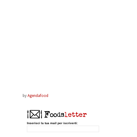
by
Agendafood
Inserisci la tua mail per iscriverti: