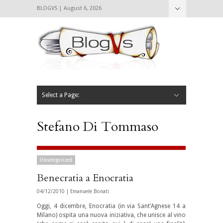
BLOGVS | August 6, 2026
Nascondi
Chi siamo
Contattaci
CIBVS
Blogvs
Foodthings
Foodsletter
Select a Page:
Nascondi
Home
Mangiare e Bere
Bere
Andare
Leggere
L’AntipatiCibVs
Qui Milano
Stefano Di Tommaso
Uncategorized
Benecratia a Enocratia
04/12/2010 |
Emanuele Bonati
Oggi, 4 dicembre, Enocratia (in via Sant’Agnese 14 a
Milano) ospita una nuova iniziativa, che unisce al vino