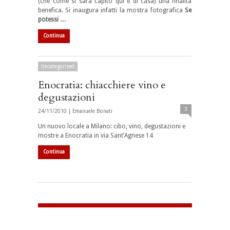
(che come si sarà capito qui è di casa) una finalità
benefica. Si inaugura infatti la mostra fotografica
Se
potessi …
Continua
Uncategorized
Enocratia: chiacchiere vino e
degustazioni
3
24/11/2010 |
Emanuele Bonati
Un nuovo locale a Milano: cibo, vino, degustazioni e
mostre a Enocratia in via Sant’Agnese 14
Continua