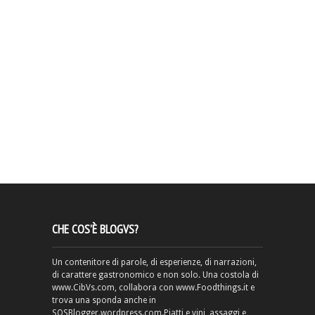
CHE COS’È BLOGVS?
Un contenitore di parole, di esperienze, di narrazioni,
di carattere gastronomico e non solo. Una costola di
www.CibVs.com, collabora con www.Foodthings.it e
trova una sponda anche in
SOSBlogger.wordpress.com.Piatti e vini, assaggi e