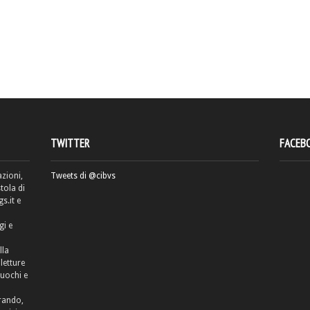
TWITTER
FACEB
azioni,
Tweets di @cibvs
tola di
.it e
gi e
lla
letture
cuochi e
rrando,