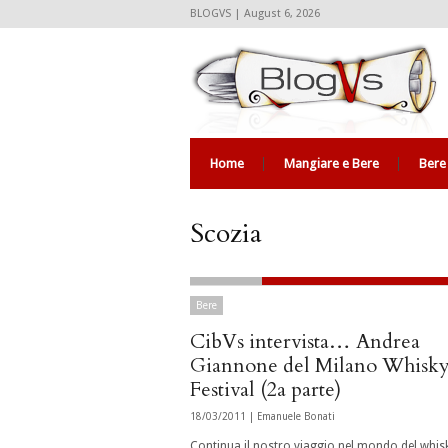
BLOGVS | August 6, 2026
Home
Mangiare e Bere
Bere
Scozia
Bere
CibVs intervista… Andrea
Giannone del Milano Whisk
Festival (2a parte)
18/03/2011 |
Emanuele Bonati
Continua il nostro viaggio nel mondo del whisk