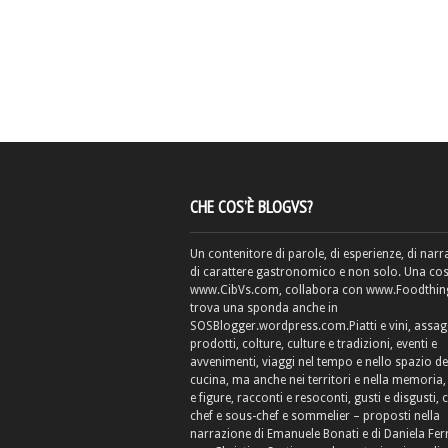
CHE COS’È BLOGVS?
Un contenitore di parole, di esperienze, di narr
di carattere gastronomico e non solo. Una cos
www.CibVs.com, collabora con www.Foodthings
trova una sponda anche in
SOSBlogger.wordpress.com.Piatti e vini, assag
prodotti, colture, culture e tradizioni, eventi e
avvenimenti, viaggi nel tempo e nello spazio de
cucina, ma anche nei territori e nella memoria, 
e figure, racconti e resoconti, gusti e disgusti, 
chef e sous-chef e sommelier – proposti nella
narrazione di Emanuele Bonati e di Daniela Fe