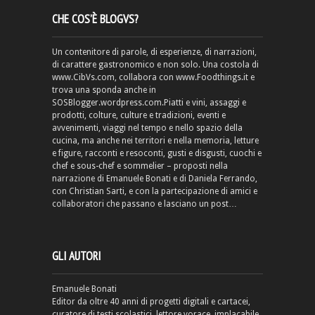
CHE COS’È BLOGVS?
Un contenitore di parole, di esperienze, di narrazioni,
di carattere gastronomico e non solo. Una costola di
www.CibVs.com, collabora con www.Foodthings.it e
trova una sponda anche in
SOSBlogger.wordpress.com.Piatti e vini, assaggi e
prodotti, colture, culture e tradizioni, eventi e
avvenimenti, viaggi nel tempo e nello spazio della
cucina, ma anche nei territori e nella memoria, letture
e figure, racconti e resoconti, gusti e disgusti, cuochi e
chef e sous-chef e sommelier – proposti nella
narrazione di Emanuele Bonati e di Daniela Ferrando,
con Christian Sarti, e con la partecipazione di amici e
collaboratori che passano e lasciano un post…
GLI AUTORI
Emanuele Bonati
Editor da oltre 40 anni di progetti digitali e cartacei,
curatore di testi scolastici, lettore vorace, implacabile