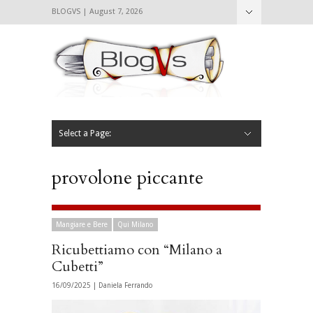
BLOGVS | August 7, 2026
Nascondi
Chi siamo
Contattaci
CIBVS
Blogvs
Foodthings
Foodsletter
Select a Page:
Nascondi
Home
Mangiare e Bere
Bere
Andare
Leggere
L’AntipatiCibVs
Qui Milano
provolone piccante
Mangiare e Bere
Qui Milano
Ricubettiamo con “Milano a
Cubetti”
16/09/2025 |
Daniela Ferrando