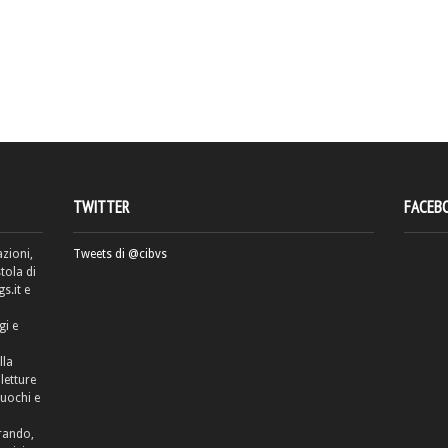
TWITTER
FACEB
azioni,
Tweets di @cibvs
tola di
.it e
gi e
lla
letture
cuochi e
rrando,