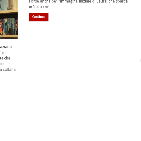
Forse anche per l’immagine iniziale di Laurel che sbarca
in Italia con …
Continua
aziana
ne,
te che
in
la collana