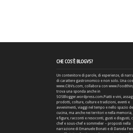
CHE COS’È BLOGVS?
Un contenitore di parole, di esperienze, di narr
di carattere gastronomico e non solo. Una cos
www.CibVs.com, collabora con www.Foodthings
trova una sponda anche in
SOSBlogger.wordpress.com.Piatti e vini, assag
prodotti, colture, culture e tradizioni, eventi e
avvenimenti, viaggi nel tempo e nello spazio de
cucina, ma anche nei territori e nella memoria, 
e figure, racconti e resoconti, gusti e disgusti, 
chef e sous-chef e sommelier – proposti nella
narrazione di Emanuele Bonati e di Daniela Fe