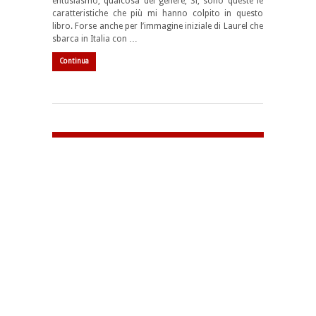
entusiasmo, qualcosa del genere, Sì, sono queste le
caratteristiche che più mi hanno colpito in questo
libro. Forse anche per l’immagine iniziale di Laurel che
sbarca in Italia con …
Continua