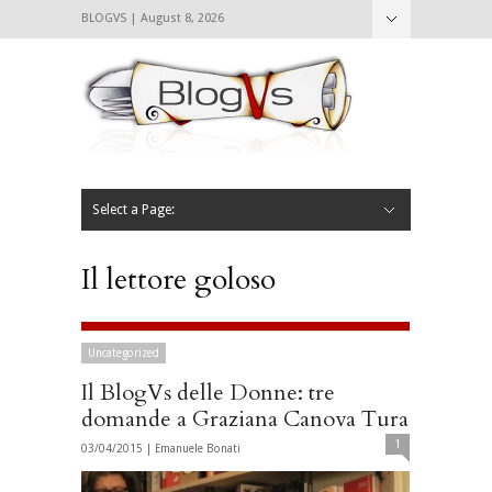
BLOGVS | August 8, 2026
Nascondi
Chi siamo
Contattaci
CIBVS
Blogvs
Foodthings
Foodsletter
Select a Page:
Nascondi
Home
Mangiare e Bere
Bere
Andare
Leggere
L’AntipatiCibVs
Qui Milano
Il lettore goloso
Uncategorized
Il BlogVs delle Donne: tre
domande a Graziana Canova Tura
1
03/04/2015 |
Emanuele Bonati