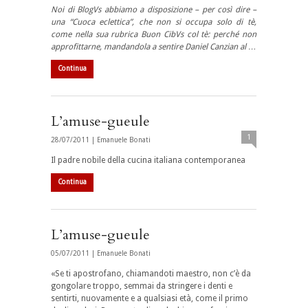
Noi di BlogVs abbiamo a disposizione – per così dire –
una “Cuoca eclettica”, che non si occupa solo di tè,
come nella sua rubrica Buon CibVs col tè: perché non
approfittarne, mandandola a sentire Daniel Canzian al …
Continua
L’amuse-gueule
1
28/07/2011 |
Emanuele Bonati
Il padre nobile della cucina italiana contemporanea
Continua
L’amuse-gueule
05/07/2011 |
Emanuele Bonati
«Se ti apostrofano, chiamandoti maestro, non c’è da
gongolare troppo, semmai da stringere i denti e
sentirti, nuovamente e a qualsiasi età, come il primo