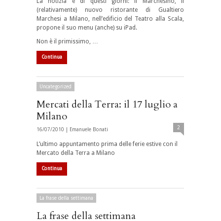
La notizia è di questi giorni: il Marchesino, il
(relativamente) nuovo ristorante di Gualtiero
Marchesi a Milano, nell’edificio del Teatro alla Scala,
propone il suo menu (anche) su iPad.
Non è il primissimo, …
Continua
Uncategorized
Mercati della Terra: il 17 luglio a
Milano
2
16/07/2010 |
Emanuele Bonati
L’ultimo appuntamento prima delle ferie estive con il
Mercato della Terra a Milano
Continua
La frase della settimana
La frase della settimana