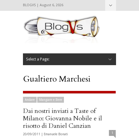
BLOGVS | August 6, 2026
Nascondi
Chi siamo
Contattaci
CIBVS
Blogvs
Foodthings
Foodsletter
Select a Page:
Nascondi
Home
Mangiare e Bere
Bere
Andare
Leggere
L’AntipatiCibVs
Qui Milano
Gualtiero Marchesi
Andare
Mangiare e Bere
Dai nostri inviati a Taste of
Milano: Giovanna Nobile e il
risotto di Daniel Canzian
1
20/09/2011 |
Emanuele Bonati