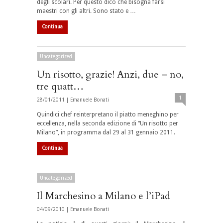
degli scolari. Per questo dico che bisogna farsi
maestri con gli altri. Sono stato e …
Continua
Uncategorized
Un risotto, grazie! Anzi, due – no,
tre quatt…
1
28/01/2011 |
Emanuele Bonati
Quindici chef reinterpretano il piatto meneghino per
eccellenza, nella seconda edizione di “Un risotto per
Milano”, in programma dal 29 al 31 gennaio 2011.
Continua
Uncategorized
Il Marchesino a Milano e l’iPad
04/09/2010 |
Emanuele Bonati