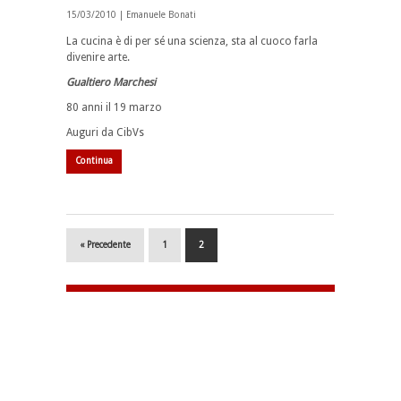
15/03/2010 |
Emanuele Bonati
La cucina è di per sé una scienza, sta al cuoco farla
divenire arte.
Gualtiero Marchesi
80 anni il 19 marzo
Auguri da CibVs
Continua
« Precedente
1
2