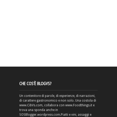
CHE COS’È BLOGVS?
Un contenitore di parole, di esperienze, di narrazioni,
di carattere gastronomico e non solo. Una costola di
www.CibVs.com, collabora con www.Foodthings.it e
trova una sponda anche in
SOSBlogger.wordpress.com.Piatti e vini, assaggi e