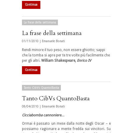
Continua
La frase della settimana
La frase della settimana
01/11/2010 |
Emanuele Bonati
Rendi minore il tuo peso, non essere ghiotto; sappi
che la tomba si apre per te tre volte più facilmente che
per gli altri.
William Shakespeare,
Enrico IV
Continua
Tanto CibVs QuantoBasta
Tanto CibVs QuantoBasta
08/04/2010 |
Emanuele Bonati
Cicciabomba cannoniere…
Ormai è passato un mese dalla notte degli Oscar – e
possiamo ragionare a mente fredda sui vincitori. Su