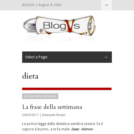
BLOGVS | August 8, 2026
Nascondi
Chi siamo
Contattaci
CIBVS
Blogvs
Foodthings
Foodsletter
Select a Page:
Nascondi
Home
Mangiare e Bere
Bere
Andare
Leggere
L’AntipatiCibVs
Qui Milano
dieta
La frase della settimana
La frase della settimana
04/04/2011 |
Emanuele Bonati
La prima legge della dietetica sembra essere: Se il
sapore è buono, a te fa male.
Isaac Asimov