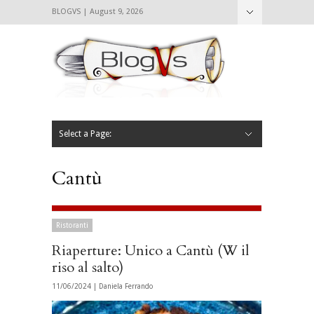
BLOGVS | August 9, 2026
Nascondi
Chi siamo
Contattaci
CIBVS
Blogvs
Foodthings
Foodsletter
Select a Page:
Nascondi
Home
Mangiare e Bere
Bere
Andare
Leggere
L’AntipatiCibVs
Qui Milano
Cantù
Ristoranti
Riaperture: Unico a Cantù (W il
riso al salto)
11/06/2024 |
Daniela Ferrando