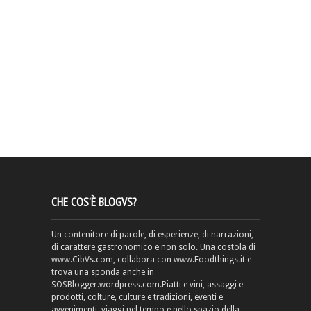
CHE COS’È BLOGVS?
Un contenitore di parole, di esperienze, di narrazioni,
di carattere gastronomico e non solo. Una costola di
www.CibVs.com, collabora con www.Foodthings.it e
trova una sponda anche in
SOSBlogger.wordpress.com.Piatti e vini, assaggi e
prodotti, colture, culture e tradizioni, eventi e
avvenimenti, viaggi nel tempo e nello spazio della