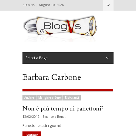
BLOGVS | August 10, 2026
Nascondi
Chi siamo
Contattaci
CIBVS
Blogvs
Foodthings
Foodsletter
Select a Page:
Nascondi
Home
Mangiare e Bere
Bere
Andare
Leggere
L’AntipatiCibVs
Qui Milano
Barbara Carbone
Andare
Mangiare e Bere
Ristoranti
Non è più tempo di panettoni?
13/02/2012 |
Emanuele Bonati
Panettone tutti i giorni!
Continua