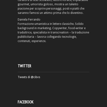
curatore di testi scolastici, lettore vorace, implacabile
gourmet, umorista goloso, mostra un talento
piacione per scoprire personaggi, posti e piatti che
saranno famosi un attimo prima che lo diventino.
Daniela Ferrando
Formazione umanistica in lettere classiche. Solido
background in marketing. Copywriter, food-writer e
traduttrice, specialista in transcreation – la traduzione
pubblicitaria – lavora collegando tecnologie,
contenuti, esperienze.
TWITTER
Tweets di @cibvs
FACEBOOK