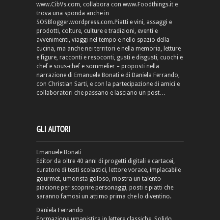
www.CibVs.com, collabora con www.Foodthings.it e
trova una sponda anche in
SOSBlogger.wordpress.com.Piatti e vini, assaggi e
prodotti, colture, culture e tradizioni, eventi e
avvenimenti, viaggi nel tempo e nello spazio della
cucina, ma anche nei territori e nella memoria, letture
e figure, racconti e resoconti, gusti e disgusti, cuochi e
chef e sous-chef e sommelier – proposti nella
narrazione di Emanuele Bonati e di Daniela Ferrando,
con Christian Sarti, e con la partecipazione di amici e
collaboratori che passano e lasciano un post…
GLI AUTORI
Emanuele Bonati
Editor da oltre 40 anni di progetti digitali e cartacei,
curatore di testi scolastici, lettore vorace, implacabile
gourmet, umorista goloso, mostra un talento
piacione per scoprire personaggi, posti e piatti che
saranno famosi un attimo prima che lo diventino.
Daniela Ferrando
Formazione umanistica in lettere classiche. Solido