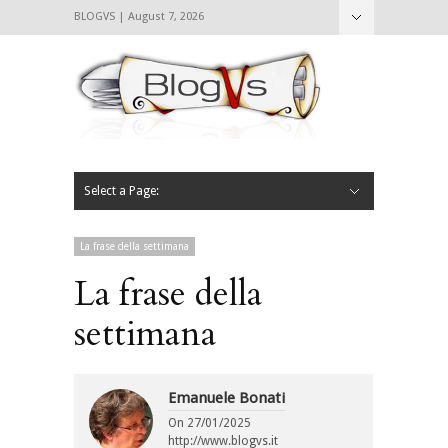
BLOGVS | August 7, 2026
Nascondi
Chi siamo
Contattaci
CIBVS
Blogvs
Foodthings
Foodsletter
Select a Page:
Nascondi
Home
Mangiare e Bere
Bere
Andare
Leggere
L’AntipatiCibVs
Qui Milano
La frase della settimana
La frase della
settimana
Emanuele Bonati
On
27/01/2025
http://www.blogvs.it