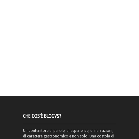
CHE COS’È BLOGVS?
Un contenitore di parole, di esperienze, di narrazioni,
di carattere gastronomico e non solo. Una costola di