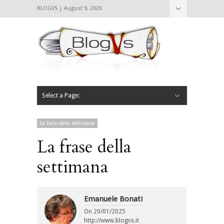
BLOGVS | August 9, 2026
Nascondi
Chi siamo
Contattaci
CIBVS
Blogvs
Foodthings
Foodsletter
Select a Page:
Nascondi
Home
Mangiare e Bere
Bere
Andare
Leggere
L’AntipatiCibVs
Qui Milano
La frase della settimana
La frase della
settimana
Emanuele Bonati
On
20/01/2025
http://www.blogvs.it