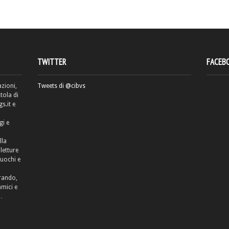
TWITTER
FACEB
azioni,
Tweets di @cibvs
tola di
.it e
gi e
lla
letture
cuochi e
rrando,
amici e
…