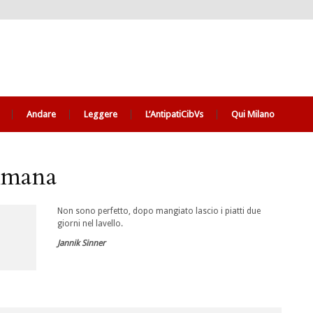
Andare
Leggere
L’AntipatiCibVs
Qui Milano
timana
Non sono perfetto, dopo mangiato lascio i piatti due
giorni nel lavello.
Jannik Sinner