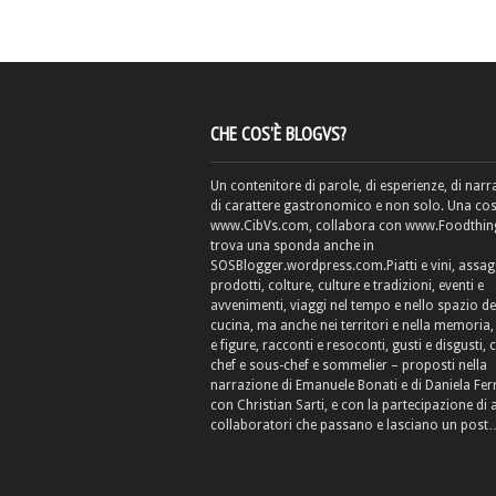
CHE COS’È BLOGVS?
Un contenitore di parole, di esperienze, di narr
di carattere gastronomico e non solo. Una cos
www.CibVs.com, collabora con www.Foodthings
trova una sponda anche in
SOSBlogger.wordpress.com.Piatti e vini, assag
prodotti, colture, culture e tradizioni, eventi e
avvenimenti, viaggi nel tempo e nello spazio de
cucina, ma anche nei territori e nella memoria, 
e figure, racconti e resoconti, gusti e disgusti, 
chef e sous-chef e sommelier – proposti nella
narrazione di Emanuele Bonati e di Daniela Fe
con Christian Sarti, e con la partecipazione di 
collaboratori che passano e lasciano un post